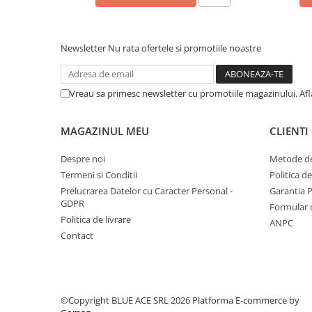
Saltele si mingi pentru plaja
Spatii de joaca si accesorii
Newsletter
Nu rata ofertele si promotiile noastre
Triciclete
Zmeie si jucarii zburatoare
Vreau sa primesc newsletter cu promotiile magazinului. Af
Camera copilului
Balansoare, leagane si hamace
MAGAZINUL MEU
CLIENTI
bebelusi
Lenjerii si huse patut
Despre noi
Metode de
Mobilier camera copii
Termeni si Conditii
Politica d
Monitoare video bebelusi
Prelucrarea Datelor cu Caracter Personal -
Garantia 
GDPR
Paturici bebe
Formular 
Politica de livrare
Patut bebe
ANPC
Contact
Saltele copii
Sisteme de siguranta copii
Imbracaminte si incaltaminte
Body-uri copii
©Copyright BLUE ACE SRL 2026
Platforma E-commerce by