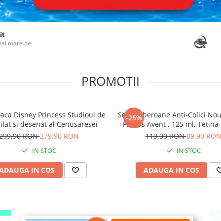
it
mai mare de
PROMOTII
oaca Disney Princess Studioul de
Set 2 Biberoane Anti-Colici No
-25%
lat si desenat al Cenusaresei
- Philips Avent , 125 ml, Tetina
1, +0 luni, Fara BPA, Foarte 
299,90 RON
279,90 RON
119,90 RON
89,90 RO
Curatat
IN STOC
IN STOC
ADAUGA IN COS
ADAUGA IN COS