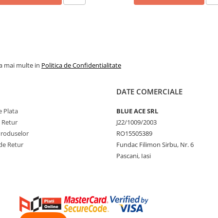
la mai multe in
Politica de Confidentialitate
DATE COMERCIALE
 Plata
BLUE ACE SRL
e Retur
J22/1009/2003
Produselor
RO15505389
de Retur
Fundac Filimon Sirbu, Nr. 6
Pascani, Iasi