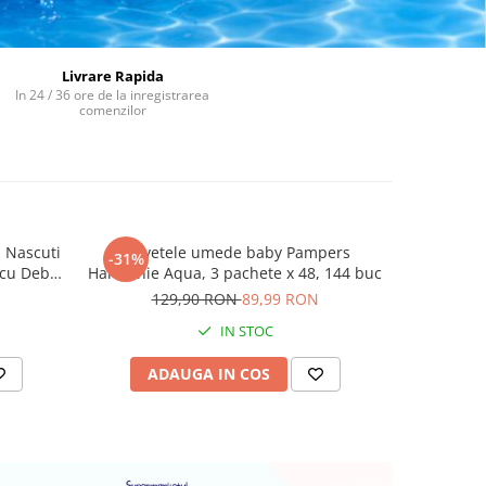
Livrare Rapida
In 24 / 36 ore de la inregistrarea
comenzilor
u Nascuti
Servetele umede baby Pampers
Piscină Gon
-31%
-33%
 cu Debit
Harmonie Aqua, 3 pachete x 48, 144 buc
Intex Family Easy Set, 183x51 CM
Usor de
Montaj Ra
N
129,90 RON
89,99 RON
29
IN STOC
ADAUGA IN COS
AD