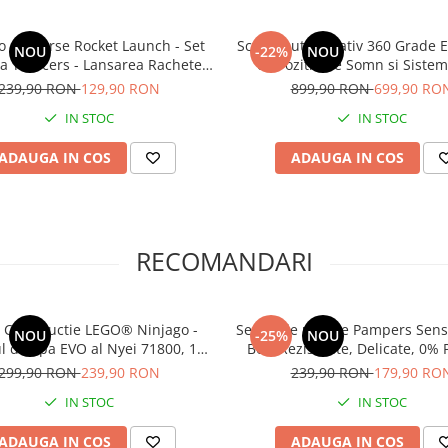
o de Curse Rocket Launch - Set
Scaun Auto Rotativ 360 Grade 
NOU
-22%
NOU
a T-Racers - Lansarea Rachetei
cu Pozitie de Somn si Sistem Isofix
pe Luna
Omologat ISize R129 , Top T
239,90 RON
129,90 RON
899,90 RON
699,90 RO
Tetiera Reglabila - D
IN STOC
IN STOC
ADAUGA IN COS
ADAUGA IN COS
RECOMANDARI
e Constructie LEGO® Ninjago -
Servetele umede Pampers Sensi
NOU
-25%
NOU
l de apa EVO al Nyei 71800, 173
Box, Rezistente, Delicate, 0%
piese
Testate Dermatologic, 12 pac
299,90 RON
239,90 RON
239,90 RON
179,90 RO
52buc
IN STOC
IN STOC
ADAUGA IN COS
ADAUGA IN COS