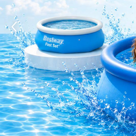
Ghiozdane si genti
Harti de perete si globuri
pamantesti
Plastilina
Librarie online
Fictiune
Manuale si auxiliare scolare
Birotica & Papetarie
Pixuri
Markere
Jucarii, Copii & Bebe
Igiena si ingrijire
Aparate aerosoli copii
Aspiratoare nazale si accesorii
Cadite bebe si accesorii baie
Creme si lotiuni de corp copii
Olite si reductoare WC