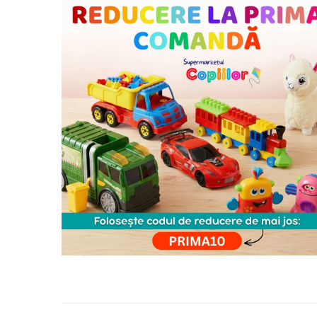
Instrumente muzicale de jucarie
Jocuri de societate
Jucarii de plus
Masinute
Motociclete de jucarie
Papusi
Puzzle
Roboti de jucarie
Set joaca doctor
Set joaca gradinarit
Set joaca supermarket
Seturi de constructie
Utilaje constructie de jucarie
Hrana bebelusi