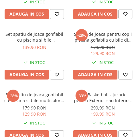
IN STOC
IN STOC
Ghiozdane si genti
Harti de perete si globuri
ADAUGA IN COS
ADAUGA IN COS
pamantesti
Plastilina
Set spatiu de joaca gonflabil
Spatiu de joaca pentru copii
Librarie online
-28%
cu piscina si bile
piscina goflabila cu bile din
Fictiune
multicolore,pentru copii +2
plastic pentru interior sau
139,90 RON
179,90 RON
ani
exterior multicolor
Manuale si auxiliare scolare
129,90 RON
Birotica & Papetarie
IN STOC
IN STOC
Pixuri
ADAUGA IN COS
ADAUGA IN COS
Markere
Jucarii, Copii & Bebe
Igiena si ingrijire
Set spatiu de joaca gonflabil
Cos Basketball - Jucarie
-28%
-33%
cu piscina si bile multicolore,
pentru Exterior sau Interior,
Aparate aerosoli copii
pentru copii
Inaltime Reglabila,
179,90 RON
299,99 RON
Aspiratoare nazale si accesorii
Dimensiune 170x46,5x49cm
129,90 RON
199,99 RON
Cadite bebe si accesorii baie
IN STOC
IN STOC
Creme si lotiuni de corp copii
ADAUGA IN COS
ADAUGA IN COS
Olite si reductoare WC