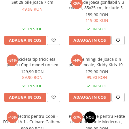
Set 28 bile joaca 7 cm
Spatiu de joaca gonflabil viu
-26%
Instrumente muzicale de jucarie
colorat, 85x25 cm, include 50
49,98 RON
de bilute colorate, multicolor
159,90 RON
Jocuri de societate
119,00 RON
Jucarii de plus
IN STOC
IN STOC
Masinute
ADAUGA IN COS
ADAUGA IN COS
Motociclete de jucarie
Papusi
Motocicleta tip tricicleta
Set de mingi de joaca din
Puzzle
-31%
-44%
pentru Copii model unisex
plastic moale, Kiddy Kids 100
Roboti de jucarie
fara pedale cu 3 roti pentru
de bucati, Diametru 7.cm,
129,90 RON
179,90 RON
exterior- MADE IN ROMANIA -
pentru Spatii de Joaca ,
89,90 RON
99,90 RON
Set joaca doctor
CULOARE ROSU
Multicolor
IN STOC
IN STOC
Set joaca gradinarit
Set joaca supermarket
ADAUGA IN COS
ADAUGA IN COS
Seturi de constructie
Utilaje constructie de jucarie
Kart Electric pentru Copii -
Patine cu Rotile pentru Fetite
-40%
-57%
NOU
FORMULA 1 - Culoare Galbena
cu Buline , Linie Moderna ,,
Hrana bebelusi
Star '' - Culoare Mov
999,90 RON
299,90 RON