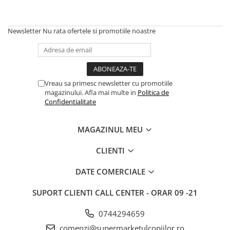
Geci Copii
Caciuli Copii
Carucioare si articole transport
Newsletter
Nu rata ofertele si promotiile noastre
Carucioare
Marsupii si hamuri bebe
Premergatoare
Vreau sa primesc newsletter cu promotiile
Scaune auto copii
magazinului. Afla mai multe in
Politica de
Centre de activitati
Confidentialitate
Jucarii de baie
MAGAZINUL MEU
Jucarii de sortat
Jucarii de tras/impins
CLIENTI
Jucarii interactive bebelusi
DATE COMERCIALE
Jucarii pentru carucioare si patut
SUPORT CLIENTI
CALL CENTER - ORAR 09 -21
Jucarii zornaitoare
Jocuri si jucarii educative
0744294659
Jucarii interactive
comenzi@supermarketulcopiilor.ro