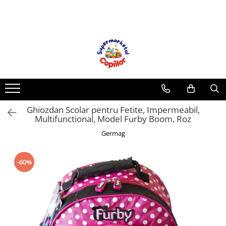
Toate Produsele
Casa, Gradina & Bricolaj
Decoratiuni
Accesorii pentru petrecere
Baloane
Ghiozdan Scolar pentru Fetite, Impermeabil,
Mobila gradina & terasa
Multifunctional, Model Furby Boom, Roz
Piscine
Germag
Gaming, Carti & Birotica
Carti pentru copii
-60%
Activitati extracurriculare
Povesti pentru copii
Carti de Povesti pentru Copii
Rechizite si papetarie pentru copii
Creioane colorate si carioci