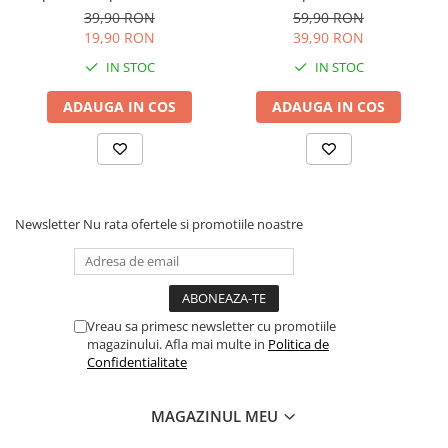
Articole hranire bebelusi
Campion'' Masini Cars 3
Fermoar , Culoare Verde
39,90 RON
59,90 RON
Disney
Deschis
Biberoane, tetine si accesorii
19,90 RON
39,90 RON
Scaune de masa bebe
IN STOC
IN STOC
Suzete si accesorii
ADAUGA IN COS
ADAUGA IN COS
Carti pentru copii
Atlase si enciclopedii pentru copii
Carti pentru Bebelusi
Balansoare copii
Newsletter
Nu rata ofertele si promotiile noastre
Casute si corturi copii
Colaci, ochelari si accesorii inot
copii
Jucarii pentru plaja si nisip
Vreau sa primesc newsletter cu promotiile
Tobogane copii
magazinului. Afla mai multe in
Politica de
Confidentialitate
Leagane copii
Masinute si vehicule pentru copii
MAGAZINUL MEU
Piscine copii