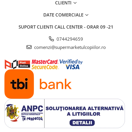
CLIENTI
Saltele si mingi pentru plaja
Spatii de joaca si accesorii
DATE COMERCIALE
Triciclete
SUPORT CLIENTI
CALL CENTER - ORAR 09 -21
Zmeie si jucarii zburatoare
0744294659
Camera copilului
comenzi@supermarketulcopiilor.ro
Balansoare, leagane si hamace
bebelusi
Lenjerii si huse patut
Mobilier camera copii
Monitoare video bebelusi
Paturici bebe
Patut bebe
Saltele copii
Sisteme de siguranta copii
Imbracaminte si incaltaminte
Body-uri copii