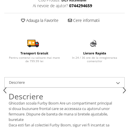
Ai nevoie de ajutor?
0744294659
Sampon si balsam copii
Sapun & Gel de dus copii
Adauga la Favorite
Cere informatii
Ulei de corp copii
Tampoane pentru San
Set Ingrijire Bebelusi
Arme de jucarie
Ateliere si bancuri de lucru
Transport Gratuit
Livrare Rapida
Pentru comenzi cu valoare mai mare
In 24 / 36 ore de la inregistrarea
Bucatarii copii
de 799.99 lei
comenzilor
Carucioare papusi si accesorii
Casute de papusi si mobilier
Descriere
Cuburi si caramizi
Descriere
Elicoptere, avioane si nave de
jucarie
Ghiozdan scoala Furby Boom Are un compartiment principal
si doua buzunare frontal care se acceseaza cu ajutorul unor
Figurine
fermoare. Dispune de bareta de mana si bretele ajustabile,
buretate
Frumusete, bijuterii si accesorii
Daca esti fan al colectiei Furby Boom, sigur vei fi incantat sa
fetite