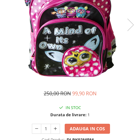
Ghiozdane si genti
Harti de perete si globuri
pamantesti
Plastilina
Librarie online
Fictiune
Manuale si auxiliare scolare
Birotica & Papetarie
Pixuri
Markere
Jucarii, Copii & Bebe
250,00 RON
99,90 RON
Igiena si ingrijire
Aparate aerosoli copii
IN STOC
Aspiratoare nazale si accesorii
Durata de livrare:
1
Cadite bebe si accesorii baie
ADAUGA IN COS
Creme si lotiuni de corp copii
Olite si reductoare WC
Cod Produs:
DLPK03MBM