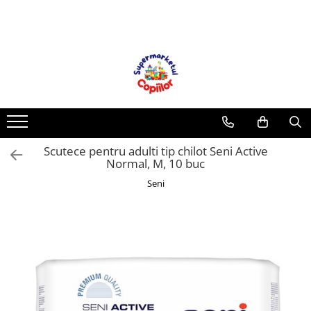
Toate Produsele
Casa, Gradina & Bricolaj
Decoratiuni
Accesorii pentru petrecere
Baloane
Scutece pentru adulti tip chilot Seni Active
Mobila gradina & terasa
Normal, M, 10 buc
Piscine
Seni
Gaming, Carti & Birotica
Carti pentru copii
Activitati extracurriculare
Povesti pentru copii
Carti de Povesti pentru Copii
Rechizite si papetarie pentru copii
Creioane colorate si carioci