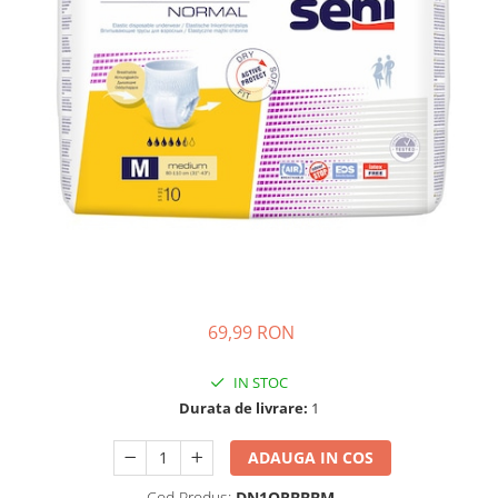
Ghiozdane si genti
Harti de perete si globuri
pamantesti
Plastilina
Librarie online
Fictiune
Manuale si auxiliare scolare
Birotica & Papetarie
Pixuri
Markere
Jucarii, Copii & Bebe
69,99 RON
Igiena si ingrijire
Aparate aerosoli copii
IN STOC
Aspiratoare nazale si accesorii
Durata de livrare:
1
Cadite bebe si accesorii baie
ADAUGA IN COS
Creme si lotiuni de corp copii
Olite si reductoare WC
Cod Produs:
DN1QRBBBM