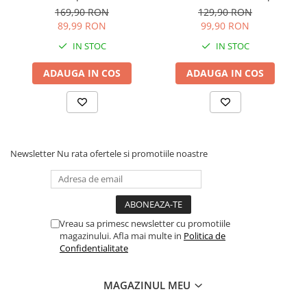
Articole hranire bebelusi
48 Servețele = 288 Servețele
432 buc
169,90 RON
129,90 RON
pentru Bebeluși, protejează
Biberoane, tetine si accesorii
89,99 RON
99,90 RON
împotriva iritațiilor pielii,
Scaune de masa bebe
IN STOC
IN STOC
loțiune delicată cu 99% apă
Suzete si accesorii
pura
ADAUGA IN COS
ADAUGA IN COS
Carti pentru copii
Atlase si enciclopedii pentru copii
Carti pentru Bebelusi
Balansoare copii
Newsletter
Nu rata ofertele si promotiile noastre
Casute si corturi copii
Colaci, ochelari si accesorii inot
copii
Jucarii pentru plaja si nisip
Vreau sa primesc newsletter cu promotiile
Tobogane copii
magazinului. Afla mai multe in
Politica de
Confidentialitate
Leagane copii
Masinute si vehicule pentru copii
MAGAZINUL MEU
Piscine copii