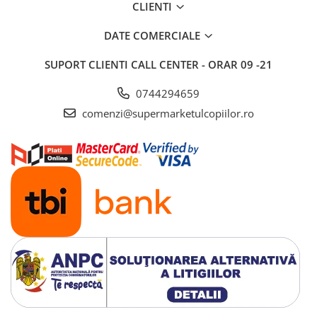
CLIENTI
Saltele si mingi pentru plaja
Spatii de joaca si accesorii
DATE COMERCIALE
Triciclete
SUPORT CLIENTI
CALL CENTER - ORAR 09 -21
Zmeie si jucarii zburatoare
0744294659
Camera copilului
comenzi@supermarketulcopiilor.ro
Balansoare, leagane si hamace
bebelusi
Lenjerii si huse patut
Mobilier camera copii
Monitoare video bebelusi
Paturici bebe
Patut bebe
Saltele copii
Sisteme de siguranta copii
Imbracaminte si incaltaminte
Body-uri copii