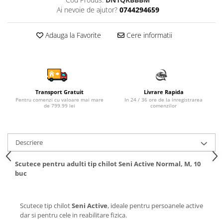
Ai nevoie de ajutor?
0744294659
Sampon si balsam copii
Sapun & Gel de dus copii
Adauga la Favorite
Cere informatii
Ulei de corp copii
Tampoane pentru San
Set Ingrijire Bebelusi
Arme de jucarie
Ateliere si bancuri de lucru
Transport Gratuit
Livrare Rapida
Pentru comenzi cu valoare mai mare
In 24 / 36 ore de la inregistrarea
Bucatarii copii
de 799.99 lei
comenzilor
Carucioare papusi si accesorii
Casute de papusi si mobilier
Descriere
Cuburi si caramizi
Scutece pentru adulti tip chilot Seni Active Normal, M, 10
Elicoptere, avioane si nave de
buc
jucarie
Figurine
Scutece tip chilot
Seni Active
, ideale pentru persoanele active
Frumusete, bijuterii si accesorii
dar si pentru cele in reabilitare fizica.
fetite