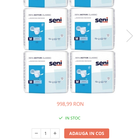
Ghiozdane si genti
Harti de perete si globuri
pamantesti
Plastilina
Librarie online
Fictiune
Manuale si auxiliare scolare
Birotica & Papetarie
Pixuri
Markere
Jucarii, Copii & Bebe
Igiena si ingrijire
998,99 RON
Aparate aerosoli copii
Aspiratoare nazale si accesorii
IN STOC
Cadite bebe si accesorii baie
Creme si lotiuni de corp copii
ADAUGA IN COS
Olite si reductoare WC