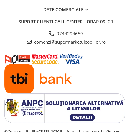
Saltele si mingi pentru plaja
DATE COMERCIALE
Spatii de joaca si accesorii
SUPORT CLIENTI
CALL CENTER - ORAR 09 -21
Triciclete
Zmeie si jucarii zburatoare
0744294659
Camera copilului
comenzi@supermarketulcopiilor.ro
Balansoare, leagane si hamace
bebelusi
Lenjerii si huse patut
Mobilier camera copii
Monitoare video bebelusi
Paturici bebe
Patut bebe
Saltele copii
Sisteme de siguranta copii
Imbracaminte si incaltaminte
Body-uri copii
©Copyright BLUE ACE SRL 2026
Platforma E-commerce by Gomag