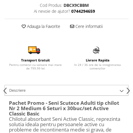
Cod Produs:
DBCX9CBBM
Sampon si balsam copii
Ai nevoie de ajutor?
0744294659
Sapun & Gel de dus copii
Ulei de corp copii
Adauga la Favorite
Cere informatii
Tampoane pentru San
Set Ingrijire Bebelusi
Arme de jucarie
Ateliere si bancuri de lucru
Transport Gratuit
Livrare Rapida
Bucatarii copii
Pentru comenzi cu valoare mai mare
In 24 / 36 ore de la inregistrarea
de 799.99 lei
comenzilor
Carucioare papusi si accesorii
Casute de papusi si mobilier
Descriere
Cuburi si caramizi
Elicoptere, avioane si nave de
Pachet Promo - Seni Scutece Adulti tip chilot
jucarie
Nr 2 Medium 6 Seturi x 30buc/set Active
Classic Basic
Figurine
Chilotul absorbant Seni Active Classic, reprezinta
solutia ideala pentru persoanele active cu
Frumusete, bijuterii si accesorii
probleme de incontinenta medie si grava, de
fetite