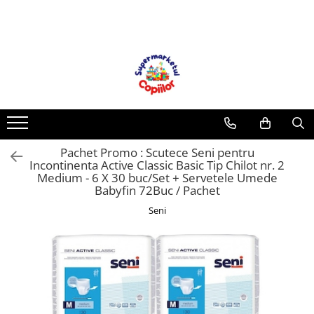
Toate Produsele
Casa, Gradina & Bricolaj
Decoratiuni
Accesorii pentru petrecere
Baloane
Pachet Promo : Scutece Seni pentru
Mobila gradina & terasa
Incontinenta Active Classic Basic Tip Chilot nr. 2
Piscine
Medium - 6 X 30 buc/Set + Servetele Umede
Babyfin 72Buc / Pachet
Gaming, Carti & Birotica
Carti pentru copii
Seni
Activitati extracurriculare
Povesti pentru copii
Carti de Povesti pentru Copii
Rechizite si papetarie pentru copii
Creioane colorate si carioci