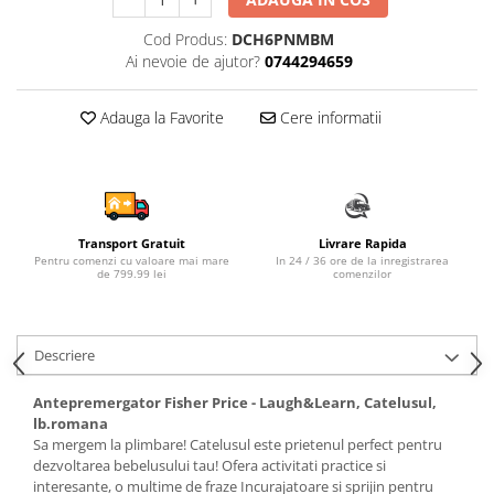
Sampon si balsam copii
Cod Produs:
DCH6PNMBM
Sapun & Gel de dus copii
Ai nevoie de ajutor?
0744294659
Ulei de corp copii
Tampoane pentru San
Adauga la Favorite
Cere informatii
Set Ingrijire Bebelusi
Arme de jucarie
Ateliere si bancuri de lucru
Bucatarii copii
Transport Gratuit
Livrare Rapida
Pentru comenzi cu valoare mai mare
In 24 / 36 ore de la inregistrarea
Carucioare papusi si accesorii
de 799.99 lei
comenzilor
Casute de papusi si mobilier
Cuburi si caramizi
Descriere
Elicoptere, avioane si nave de
jucarie
Antepremergator Fisher Price - Laugh&Learn, Catelusul,
lb.romana
Figurine
Sa mergem la plimbare! Catelusul este prietenul perfect pentru
Frumusete, bijuterii si accesorii
dezvoltarea bebelusului tau! Ofera activitati practice si
fetite
interesante, o multime de fraze Incurajatoare si sprijin pentru