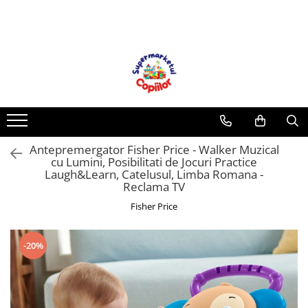
Toate Produsele
Casa, Gradina & Bricolaj
Decoratiuni
Accesorii pentru petrecere
Baloane
Antepremergator Fisher Price - Walker Muzical
Mobila gradina & terasa
cu Lumini, Posibilitati de Jocuri Practice
Piscine
Laugh&Learn, Catelusul, Limba Romana -
Reclama TV
Gaming, Carti & Birotica
Carti pentru copii
Fisher Price
Activitati extracurriculare
Povesti pentru copii
-20%
Carti de Povesti pentru Copii
Rechizite si papetarie pentru copii
Creioane colorate si carioci