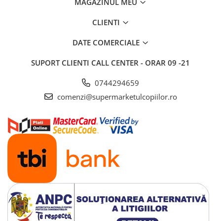
MAGAZINUL MEU
Saltele si mingi pentru plaja
CLIENTI
Spatii de joaca si accesorii
Triciclete
DATE COMERCIALE
Zmeie si jucarii zburatoare
SUPORT CLIENTI
CALL CENTER - ORAR 09 -21
Camera copilului
0744294659
Balansoare, leagane si hamace
bebelusi
comenzi@supermarketulcopiilor.ro
Lenjerii si huse patut
Mobilier camera copii
Monitoare video bebelusi
Paturici bebe
Patut bebe
Saltele copii
Sisteme de siguranta copii
Imbracaminte si incaltaminte
Body-uri copii