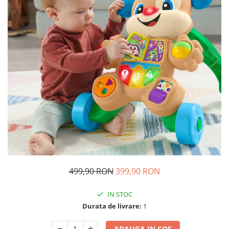
Ghiozdane si genti
Harti de perete si globuri
pamantesti
Plastilina
Librarie online
Fictiune
Manuale si auxiliare scolare
Birotica & Papetarie
Pixuri
Markere
Jucarii, Copii & Bebe
Igiena si ingrijire
499,90 RON
399,90 RON
Aparate aerosoli copii
Aspiratoare nazale si accesorii
IN STOC
Cadite bebe si accesorii baie
Durata de livrare:
1
Creme si lotiuni de corp copii
Olite si reductoare WC
ADAUGA IN COS