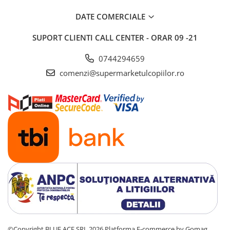
Saltele si mingi pentru plaja
DATE COMERCIALE
Spatii de joaca si accesorii
SUPORT CLIENTI
CALL CENTER - ORAR 09 -21
Triciclete
Zmeie si jucarii zburatoare
0744294659
Camera copilului
comenzi@supermarketulcopiilor.ro
Balansoare, leagane si hamace
bebelusi
Lenjerii si huse patut
Mobilier camera copii
Monitoare video bebelusi
Paturici bebe
Patut bebe
Saltele copii
Sisteme de siguranta copii
Imbracaminte si incaltaminte
Body-uri copii
©Copyright BLUE ACE SRL 2026
Platforma E-commerce by Gomag