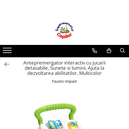
Toate Produsele
Casa, Gradina & Bricolaj
Decoratiuni
Accesorii pentru petrecere
Baloane
Antepremergator interactiv cu jucarii
Mobila gradina & terasa
detasabile, Sunete si lumini, Ajuta la
Piscine
dezvoltarea abilitatilor, Multicolor
Gaming, Carti & Birotica
Fausto Impact
Carti pentru copii
Activitati extracurriculare
Povesti pentru copii
Carti de Povesti pentru Copii
Rechizite si papetarie pentru copii
Creioane colorate si carioci