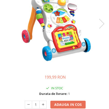
Ghiozdane si genti
Harti de perete si globuri
pamantesti
Plastilina
Librarie online
Fictiune
Manuale si auxiliare scolare
Birotica & Papetarie
Pixuri
Markere
Jucarii, Copii & Bebe
Igiena si ingrijire
199,99 RON
Aparate aerosoli copii
IN STOC
Aspiratoare nazale si accesorii
Durata de livrare:
1
Cadite bebe si accesorii baie
Creme si lotiuni de corp copii
ADAUGA IN COS
Olite si reductoare WC