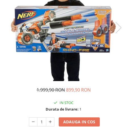
Ghiozdane si genti
Harti de perete si globuri
pamantesti
Plastilina
Librarie online
Fictiune
Manuale si auxiliare scolare
Birotica & Papetarie
Pixuri
Markere
Jucarii, Copii & Bebe
Igiena si ingrijire
1.999,90 RON
899,90 RON
Aparate aerosoli copii
IN STOC
Aspiratoare nazale si accesorii
Durata de livrare:
1
Cadite bebe si accesorii baie
Creme si lotiuni de corp copii
ADAUGA IN COS
Olite si reductoare WC