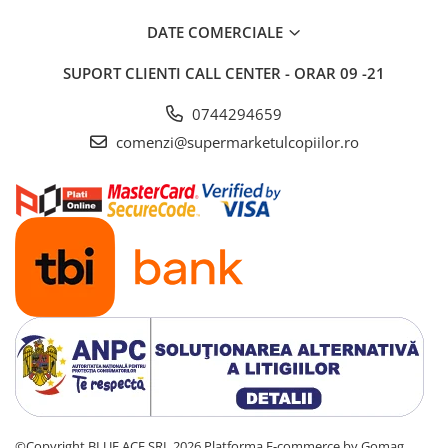
Saltele si mingi pentru plaja
DATE COMERCIALE
Spatii de joaca si accesorii
SUPORT CLIENTI
CALL CENTER - ORAR 09 -21
Triciclete
Zmeie si jucarii zburatoare
0744294659
Camera copilului
comenzi@supermarketulcopiilor.ro
Balansoare, leagane si hamace
bebelusi
Lenjerii si huse patut
Mobilier camera copii
Monitoare video bebelusi
Paturici bebe
Patut bebe
Saltele copii
Sisteme de siguranta copii
Imbracaminte si incaltaminte
Body-uri copii
©Copyright BLUE ACE SRL 2026
Platforma E-commerce by Gomag