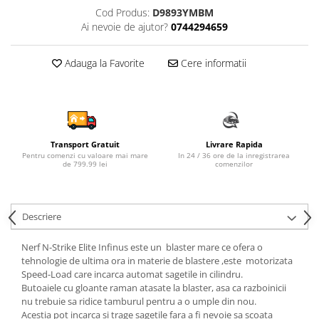
Cod Produs:
D9893YMBM
Sampon si balsam copii
Ai nevoie de ajutor?
0744294659
Sapun & Gel de dus copii
Ulei de corp copii
Adauga la Favorite
Cere informatii
Tampoane pentru San
Set Ingrijire Bebelusi
Arme de jucarie
Ateliere si bancuri de lucru
Transport Gratuit
Livrare Rapida
Bucatarii copii
Pentru comenzi cu valoare mai mare
In 24 / 36 ore de la inregistrarea
de 799.99 lei
comenzilor
Carucioare papusi si accesorii
Casute de papusi si mobilier
Descriere
Cuburi si caramizi
Elicoptere, avioane si nave de
Nerf N-Strike Elite Infinus este un blaster mare ce ofera o
jucarie
tehnologie de ultima ora in materie de blastere ,este motorizata
Speed-Load care incarca automat sagetile in cilindru.
Figurine
Butoaiele cu gloante raman atasate la blaster, asa ca razboinicii
Frumusete, bijuterii si accesorii
nu trebuie sa ridice tamburul pentru a o umple din nou.
fetite
Acestia pot incarca si trage sagetile fara a fi nevoie sa scoata