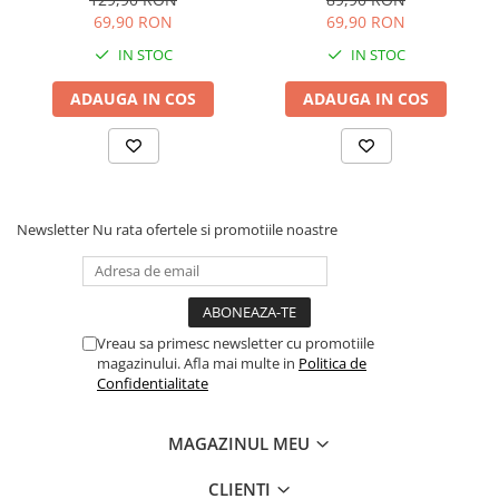
Articole hranire bebelusi
Rainbow Loom Bands , 3500
69,90 RON
69,90 RON
piese , Multicolor
Biberoane, tetine si accesorii
IN STOC
IN STOC
Scaune de masa bebe
Suzete si accesorii
ADAUGA IN COS
ADAUGA IN COS
Carti pentru copii
Atlase si enciclopedii pentru copii
Carti pentru Bebelusi
Balansoare copii
Newsletter
Nu rata ofertele si promotiile noastre
Casute si corturi copii
Colaci, ochelari si accesorii inot
copii
Jucarii pentru plaja si nisip
Vreau sa primesc newsletter cu promotiile
magazinului. Afla mai multe in
Politica de
Tobogane copii
Confidentialitate
Leagane copii
MAGAZINUL MEU
Masinute si vehicule pentru copii
Piscine copii
CLIENTI