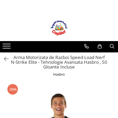
Toate Produsele
Casa, Gradina & Bricolaj
Decoratiuni
Accesorii pentru petrecere
Baloane
Arma Motorizata de Razboi Speed-Load Nerf
Mobila gradina & terasa
N-Strike Elite - Tehnologie Avansata Hasbro , 50
Piscine
Gloante Incluse
Gaming, Carti & Birotica
Hasbro
Carti pentru copii
Activitati extracurriculare
-55%
Povesti pentru copii
Carti de Povesti pentru Copii
Rechizite si papetarie pentru copii
Creioane colorate si carioci