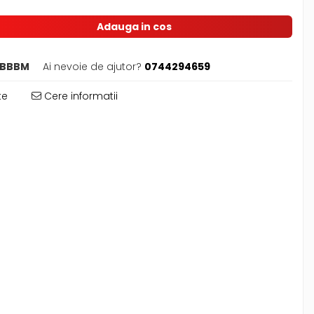
Adauga in cos
WBBBM
Ai nevoie de ajutor?
0744294659
te
Cere informatii