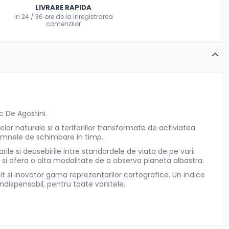
LIVRARE RAPIDA
In 24 / 36 ore de la inregistrarea
comenzilor
c De Agostini.
lor naturale si a teritoriilor transformate de activiatea
semnele de schimbare in timp.
e si deosebirile intre standardele de viata de pe varii
 si ofera o alta modalitate de a observa planeta albastra.
t si inovator gama reprezentarilor cartografice. Un indice
ndispensabil, pentru toate varstele.