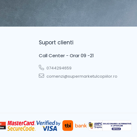
Suport clienti
Call Center - Orar 09 -21
0744294659
comenzi@supermarketulcopiilor.ro