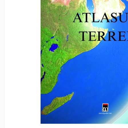
Creioane colorate si carioci
Ghiozdane si genti
Harti de perete si globuri
pamantesti
Plastilina
Librarie online
Fictiune
Manuale si auxiliare scolare
Birotica & Papetarie
Pixuri
Markere
Jucarii, Copii & Bebe
Igiena si ingrijire
Aparate aerosoli copii
Aspiratoare nazale si accesorii
Cadite bebe si accesorii baie
Creme si lotiuni de corp copii