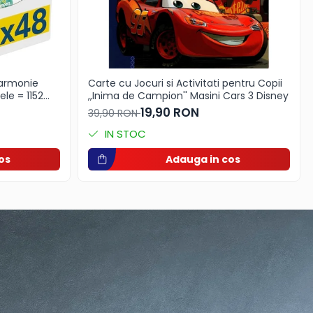
Carte cu Jocuri si Activitati pentru Copii
le = 1152
,,Inima de Campion'' Masini Cars 3 Disney
19,90 RON
39,90 RON
iune delicată
IN STOC
os
Adauga in cos