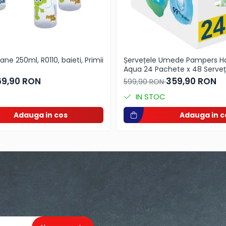
ane 250ml, R0110, baieti, Primii
Șervețele Umede Pampers Harmonie
Aqua 24 Pachete x 48 Servețe
Servețele pentru Bebeluși, protejează
69,90 RON
359,90 RON
599,90 RON
împotriva iritațiilor pielii, loț
cu 99% apă pura
IN STOC
Adauga in cos
Adauga in c