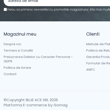
Piscine copii
Vreau sa primesc newsletter cu promotiile magazinului. Afla mai mult
Saltele si mingi pentru plaja
Spatii de joaca si accesorii
Triciclete
Magazinul meu
Clienti
Zmeie si jucarii zburatoare
Camera copilului
Despre noi
Metode de Pla
Termeni si Conditii
Politica de Ret
Balansoare, leagane si hamace
bebelusi
Prelucrarea Datelor cu Caracter Personal -
Garantia Prod
GDPR
Lenjerii si huse patut
Formular de Re
Politica de livrare
Mobilier camera copii
ANPC
Contact
Monitoare video bebelusi
Paturici bebe
Patut bebe
Saltele copii
©Copyright BLUE ACE SRL 2026
Sisteme de siguranta copii
Platforma E-commerce by Gomag
Imbracaminte si incaltaminte