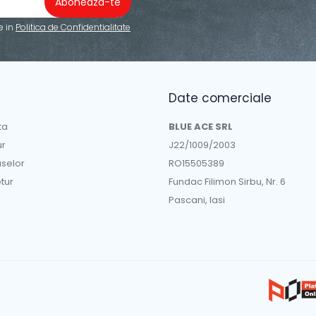
e in
Politica de Confidentialitate
Date comerciale
ta
BLUE ACE SRL
ur
J22/1009/2003
uselor
RO15505389
tur
Fundac Filimon Sirbu, Nr. 6
Pascani, Iasi