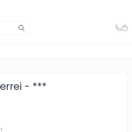
errei - ***
1