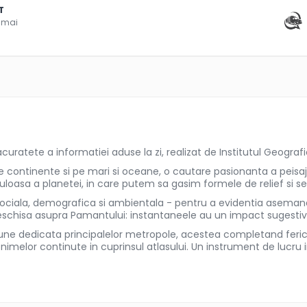
T
 mai
ratete a informatiei aduse la zi, realizat de Institutul Geografi
pe continente si pe mari si oceane, o cautare pasionanta a peisaje
uloasa a planetei, in care putem sa gasim formele de relief si 
iala, demografica si ambientala - pentru a evidentia asemanaril
 deschisa asupra Pamantului: instantaneele au un impact sugestiv
tiune dedicata principalelor metropole, acestea completand ferici
nimelor continute in cuprinsul atlasului. Un instrument de lucru i