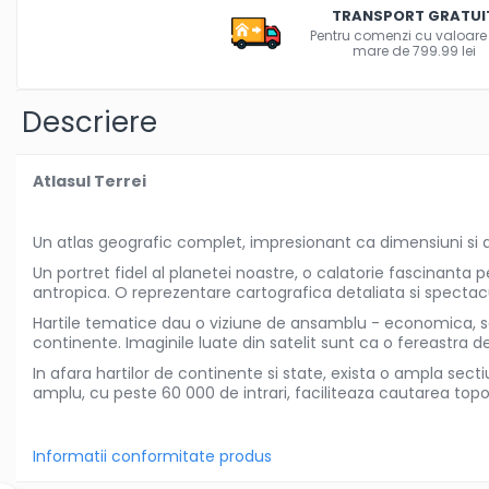
Olite si reductoare WC
TRANSPORT GRATUI
Pentru comenzi cu valoare
Sampon si balsam copii
mare de 799.99 lei
Sapun & Gel de dus copii
Ulei de corp copii
Descriere
Tampoane pentru San
Set Ingrijire Bebelusi
Atlasul Terrei
Arme de jucarie
Ateliere si bancuri de lucru
Un atlas geografic complet, impresionant ca dimensiuni si acu
Bucatarii copii
Un portret fidel al planetei noastre, o calatorie fascinanta 
Carucioare papusi si accesorii
antropica. O reprezentare cartografica detaliata si spectac
Casute de papusi si mobilier
Hartile tematice dau o viziune de ansamblu - economica, soc
continente. Imaginile luate din satelit sunt ca o fereastra
Cuburi si caramizi
In afara hartilor de continente si state, exista o ampla sec
Elicoptere, avioane si nave de
amplu, cu peste 60 000 de intrari, faciliteaza cautarea topo
jucarie
Figurine
Informatii conformitate produs
Frumusete, bijuterii si accesorii