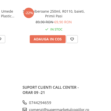
le Umede
Set 6 biberoane 250ml, R0110, baieti,
Carte cu Jocuri si Activitati pentru Copii
-22%
-50%
Plastic,
Primii Pasi
,,Inima de Ca
ata, Fara
89,90 RON
69,90 RON
3
IN STOC
ADAUGA IN COS
AD
SUPORT CLIENTI
CALL CENTER -
ORAR 09 -21
0744294659
comenzi@supermarketulcopiilor.ro