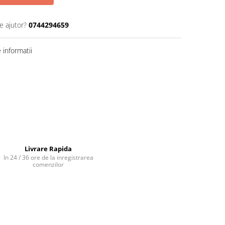
e ajutor?
0744294659
informatii
Livrare Rapida
In 24 / 36 ore de la inregistrarea
comenzilor