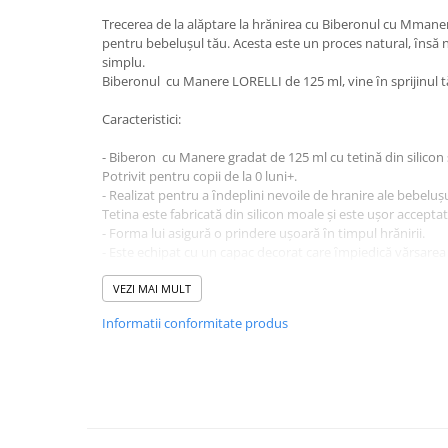
Sampon si balsam copii
Trecerea de la alăptare la hrănirea cu Biberonul cu Mmane
pentru bebeluşul tău. Acesta este un proces natural, ȋns
Sapun & Gel de dus copii
simplu.
Ulei de corp copii
Biberonul cu Manere LORELLI de 125 ml, vine ȋn sprijinul t
Tampoane pentru San
Caracteristici:
Set Ingrijire Bebelusi
Arme de jucarie
- Biberon cu Manere gradat de 125 ml cu tetină din silicon
Potrivit pentru copii de la 0 luni+.
Ateliere si bancuri de lucru
- Realizat pentru a ȋndeplini nevoile de hranire ale bebeluşu
Bucatarii copii
Tetina este fabricată din silicon moale şi este uşor accepta
- Forma lui asigură o prindere uşoară ȋn timpul hrănirii.
Carucioare papusi si accesorii
- Este echipat cu un capac decorat care ȋmpiedică vărsarea
transportării lui.
Casute de papusi si mobilier
- Are culori şi imprimeuri vesele, cu personaje animate.
VEZI MAI MULT
Cuburi si caramizi
- Este produs din polipropilenă si silicon non toxic şi non al
Informatii conformitate produs
- Nu conţine Bisfenol-A ( BPA Free ).
Elicoptere, avioane si nave de
- Se sterilizează cu apă fierbinte, sau ȋn sterilizatoare elec
jucarie
minute.
Figurine
Atenţie!
Frumusete, bijuterii si accesorii
fetite
NU poate fi utilizat ȋn cuptorul cu microunde. NU incalziti