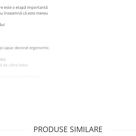
re este o etapă importantă
ă nu ȋnseamnă că este mereu
ău!
 şi capac decorat ergonomic.
lui.
tă de către bebe.
 conţinutului ȋn timpul
ergic.
trice cu aburi timp de maxim 3
PRODUSE SIMILARE
 produsul in cuptoare