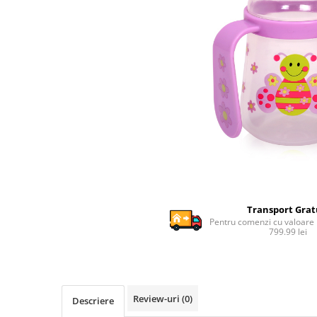
Ghiozdane si genti
Harti de perete si globuri
pamantesti
Plastilina
Librarie online
Fictiune
Manuale si auxiliare scolare
Birotica & Papetarie
Pixuri
Markere
Jucarii, Copii & Bebe
Transport Grat
Igiena si ingrijire
Pentru comenzi cu valoare
799.99 lei
Aparate aerosoli copii
Aspiratoare nazale si accesorii
Cadite bebe si accesorii baie
Creme si lotiuni de corp copii
Review-uri
(0)
Descriere
Olite si reductoare WC