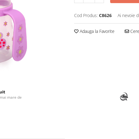
Cod Produs:
C8626
Ai nevoie d
Adauga la Favorite
Cere 
uit
 mai mare de