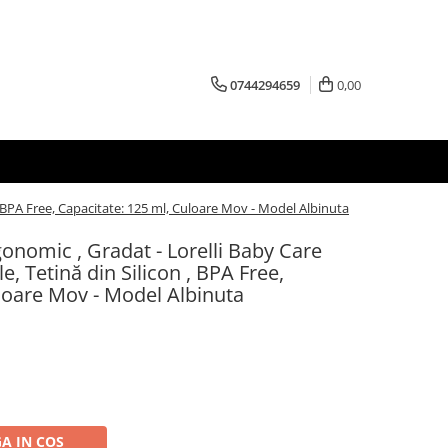
0744294659
0,00
, BPA Free, Capacitate: 125 ml, Culoare Mov - Model Albinuta
nomic , Gradat - Lorelli Baby Care
e, Tetină din Silicon , BPA Free,
loare Mov - Model Albinuta
A IN COS