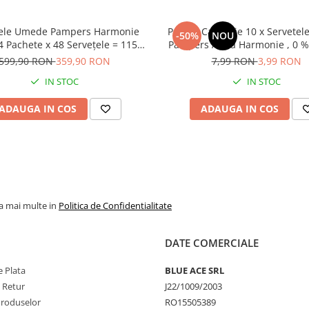
rs Harmonie
Pachet Calatorie 10 x Servete
ni copilul!
-50%
NOU
 Pachete x 48 Servețele = 1152
Pampers Aqua Harmonie , 0 % 
 adult!
 protejează
Piele Sensibila, Curatare Delic
599,90 RON
359,90 RON
7,99 RON
3,99 RON
riva iritațiilor pielii, loțiune
Parfum
IN STOC
IN STOC
delicată cu 99% apă pura
.
ânului mamei.
ADAUGA IN COS
ADAUGA IN COS
enol A).
elalte componente cu apă caldă şi
use abrazive sau ascuţite ȋn
vegherea unui adult. Nu folosiţi
 copiilor!
la mai multe in
uloarea si imprimeul ales, in
Politica de Confidentialitate
DATE COMERCIALE
 Plata
BLUE ACE SRL
e Retur
J22/1009/2003
Produselor
RO15505389