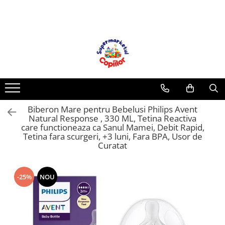
Toate Produsele
Casa, Gradina & Bricolaj
Decoratiuni
Accesorii pentru petrecere
Baloane
Biberon Mare pentru Bebelusi Philips Avent
Mobila gradina & terasa
Natural Response , 330 ML, Tetina Reactiva
Piscine
care functioneaza ca Sanul Mamei, Debit Rapid,
Tetina fara scurgeri, +3 luni, Fara BPA, Usor de
Gaming, Carti & Birotica
Curatat
Carti pentru copii
Activitati extracurriculare
-25%
NOU
Povesti pentru copii
Carti de Povesti pentru Copii
Rechizite si papetarie pentru copii
Creioane colorate si carioci