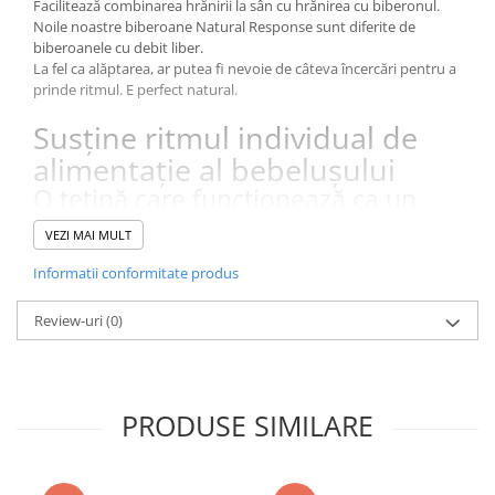
Facilitează combinarea hrănirii la sân cu hrănirea cu biberonul.
Instrumente muzicale de jucarie
Noile noastre biberoane Natural Response sunt diferite de
biberoanele cu debit liber.
Jocuri de societate
La fel ca alăptarea, ar putea fi nevoie de câteva încercări pentru a
prinde ritmul. E perfect natural.
Jucarii de plus
Masinute
Susţine ritmul individual de
alimentaţie al bebeluşului
Motociclete de jucarie
O tetină care funcţionează ca un
Papusi
sân
Puzzle
VEZI MAI MULT
1 biberon
Roboti de jucarie
11 oz/330 ml
Informatii conformitate produs
Tetină cu debit rapid
Set joaca doctor
Peste 6 luni
Review-uri
(0)
Set joaca gradinarit
Set joaca supermarket
Seturi de constructie
PRODUSE SIMILARE
Utilaje constructie de jucarie
Hrana bebelusi