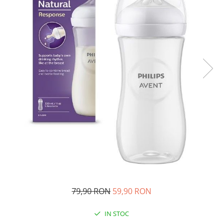
Ghiozdane si genti
Harti de perete si globuri
pamantesti
Plastilina
Librarie online
Fictiune
Manuale si auxiliare scolare
Birotica & Papetarie
Pixuri
Markere
Jucarii, Copii & Bebe
Igiena si ingrijire
Aparate aerosoli copii
Aspiratoare nazale si accesorii
79,90 RON
59,90 RON
Cadite bebe si accesorii baie
Creme si lotiuni de corp copii
IN STOC
Olite si reductoare WC