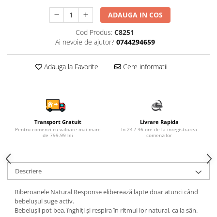
Sampon si balsam copii
ADAUGA IN COS
Sapun & Gel de dus copii
Cod Produs:
C8251
Ulei de corp copii
Ai nevoie de ajutor?
0744294659
Tampoane pentru San
Set Ingrijire Bebelusi
Adauga la Favorite
Cere informatii
Arme de jucarie
Ateliere si bancuri de lucru
Bucatarii copii
Carucioare papusi si accesorii
Transport Gratuit
Livrare Rapida
Pentru comenzi cu valoare mai mare
In 24 / 36 ore de la inregistrarea
Casute de papusi si mobilier
de 799.99 lei
comenzilor
Cuburi si caramizi
Elicoptere, avioane si nave de
Descriere
jucarie
Figurine
Biberoanele Natural Response eliberează lapte doar atunci când
bebeluşul suge activ.
Frumusete, bijuterii si accesorii
Bebeluşii pot bea, înghiţi şi respira în ritmul lor natural, ca la sân.
fetite