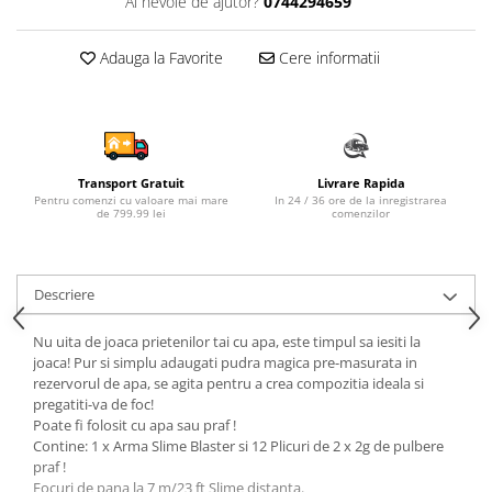
Ai nevoie de ajutor?
0744294659
Sampon si balsam copii
Sapun & Gel de dus copii
Adauga la Favorite
Cere informatii
Ulei de corp copii
Tampoane pentru San
Set Ingrijire Bebelusi
Arme de jucarie
Transport Gratuit
Livrare Rapida
Ateliere si bancuri de lucru
Pentru comenzi cu valoare mai mare
In 24 / 36 ore de la inregistrarea
de 799.99 lei
comenzilor
Bucatarii copii
Carucioare papusi si accesorii
Descriere
Casute de papusi si mobilier
Cuburi si caramizi
Nu uita de joaca prietenilor tai cu apa, este timpul sa iesiti la
joaca! Pur si simplu adaugati pudra magica pre-masurata in
Elicoptere, avioane si nave de
rezervorul de apa, se agita pentru a crea compozitia ideala si
jucarie
pregatiti-va de foc!
Figurine
Poate fi folosit cu apa sau praf !
Contine: 1 x Arma Slime Blaster si 12 Plicuri de 2 x 2g de pulbere
Frumusete, bijuterii si accesorii
praf !
fetite
Focuri de pana la 7 m/23 ft Slime distanta.