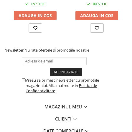
Articole hranire bebelusi
IN STOC
IN STOC
Biberoane, tetine si accesorii
ADAUGA IN COS
ADAUGA IN COS
Scaune de masa bebe
Suzete si accesorii
Carti pentru copii
Atlase si enciclopedii pentru copii
Carti pentru Bebelusi
Newsletter
Nu rata ofertele si promotiile noastre
Balansoare copii
Casute si corturi copii
Colaci, ochelari si accesorii inot
Vreau sa primesc newsletter cu promotiile
copii
magazinului. Afla mai multe in
Politica de
Jucarii pentru plaja si nisip
Confidentialitate
Tobogane copii
MAGAZINUL MEU
Leagane copii
Masinute si vehicule pentru copii
CLIENTI
Piscine copii
DATE COMERCIALE