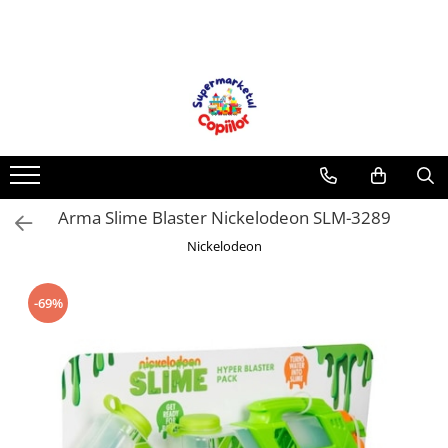
Toate Produsele
Casa, Gradina & Bricolaj
Decoratiuni
Accesorii pentru petrecere
Baloane
Arma Slime Blaster Nickelodeon SLM-3289
Mobila gradina & terasa
Nickelodeon
Piscine
Gaming, Carti & Birotica
Carti pentru copii
-69%
Activitati extracurriculare
Povesti pentru copii
Carti de Povesti pentru Copii
Rechizite si papetarie pentru copii
Creioane colorate si carioci