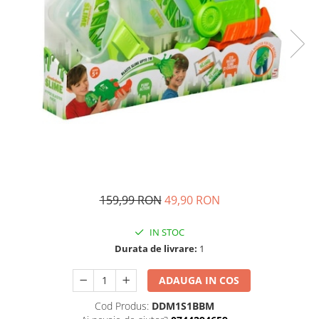
Ghiozdane si genti
Harti de perete si globuri
pamantesti
Plastilina
Librarie online
Fictiune
Manuale si auxiliare scolare
Birotica & Papetarie
Pixuri
Markere
159,99 RON
49,90 RON
Jucarii, Copii & Bebe
Igiena si ingrijire
IN STOC
Aparate aerosoli copii
Durata de livrare:
1
Aspiratoare nazale si accesorii
Cadite bebe si accesorii baie
ADAUGA IN COS
Creme si lotiuni de corp copii
Cod Produs:
DDM1S1BBM
Olite si reductoare WC