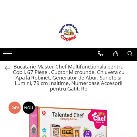
Toate Produsele
Casa, Gradina & Bricolaj
Decoratiuni
Accesorii pentru petrecere
Baloane
Bucatarie Master Chef Multifunctionala pentru
Mobila gradina & terasa
Copii, 67 Piese , Cuptor Microunde, Chiuveta cu
Piscine
Apa la Robinet, Generator de Abur, Sunete si
Lumini, 79 cm Inaltime, Numeroase Accesorii
Gaming, Carti & Birotica
pentru Gatit, Ro
Carti pentru copii
Activitati extracurriculare
-24%
NOU
Povesti pentru copii
Carti de Povesti pentru Copii
Rechizite si papetarie pentru copii
Creioane colorate si carioci