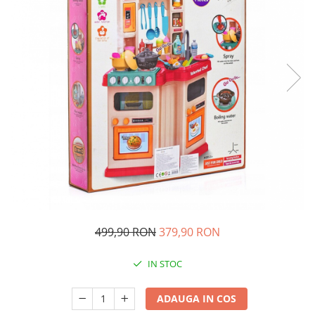
Ghiozdane si genti
Harti de perete si globuri
pamantesti
Plastilina
Librarie online
Fictiune
Manuale si auxiliare scolare
Birotica & Papetarie
Pixuri
Markere
Jucarii, Copii & Bebe
Igiena si ingrijire
499,90 RON
379,90 RON
Aparate aerosoli copii
Aspiratoare nazale si accesorii
IN STOC
Cadite bebe si accesorii baie
Creme si lotiuni de corp copii
ADAUGA IN COS
Olite si reductoare WC