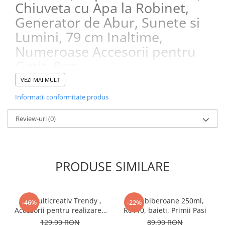
Chiuveta cu Apa la Robinet,
Instrumente muzicale de jucarie
Generator de Abur, Sunete si
Jocuri de societate
Lumini, 79 cm Inaltime,
Jucarii de plus
Numeroase Accesorii pentru
Masinute
Gatit, Roz
Motociclete de jucarie
VEZI MAI MULT
Papusi
Informatii conformitate produs
Puzzle
Review-uri
(0)
Roboti de jucarie
Set joaca doctor
Set joaca gradinarit
PRODUSE SIMILARE
Set joaca supermarket
Seturi de constructie
Utilaje constructie de jucarie
Set Multicreativ Trendy ,
Set 6 biberoane 250ml,
-46%
-22%
Accesorii pentru realizarea
R0110, baieti, Primii Pasi
Hrana bebelusi
Bratarilor din elastic ,
129,90 RON
89,90 RON