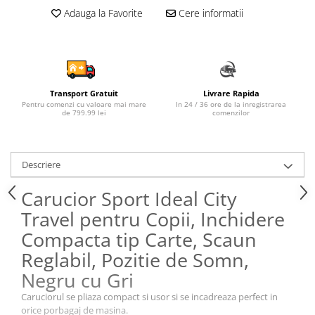
Adauga la Favorite
Cere informatii
Sampon si balsam copii
Sapun & Gel de dus copii
Ulei de corp copii
Tampoane pentru San
Set Ingrijire Bebelusi
Transport Gratuit
Livrare Rapida
Arme de jucarie
Pentru comenzi cu valoare mai mare
In 24 / 36 ore de la inregistrarea
de 799.99 lei
comenzilor
Ateliere si bancuri de lucru
Bucatarii copii
Descriere
Carucioare papusi si accesorii
Carucior Sport Ideal City
Casute de papusi si mobilier
Travel pentru Copii, Inchidere
Cuburi si caramizi
Compacta tip Carte, Scaun
Elicoptere, avioane si nave de
jucarie
Reglabil, Pozitie de Somn,
Figurine
Negru cu Gri
Frumusete, bijuterii si accesorii
Caruciorul se pliaza compact si usor si se incadreaza perfect in
fetite
orice porbagaj de masina.