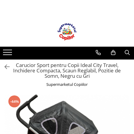
Toate Produsele
Casa, Gradina & Bricolaj
Decoratiuni
Accesorii pentru petrecere
Baloane
Carucior Sport pentru Copii Ideal City Travel,
Mobila gradina & terasa
Inchidere Compacta, Scaun Reglabil, Pozitie de
Piscine
Somn, Negru cu Gri
Gaming, Carti & Birotica
Supermarketul Copiilor
Carti pentru copii
Activitati extracurriculare
-44%
Povesti pentru copii
Carti de Povesti pentru Copii
Rechizite si papetarie pentru copii
Creioane colorate si carioci