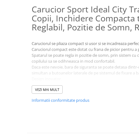
Sampon si balsam copii
Carucior Sport Ideal City T
Sapun & Gel de dus copii
Copii, Inchidere Compacta 
Ulei de corp copii
Reglabil, Pozitie de Somn,
Tampoane pentru San
Set Ingrijire Bebelusi
Caruciorul se pliaza compact si usor si se incadreaza perfe
Arme de jucarie
Caruciorul compact este dotat cu frana de picior pentru a 
Spatarul se poate regla in pozitie de somn, prin sistem cu c
Ateliere si bancuri de lucru
copilului sa se odihneasca in mod confortabil.
Bucatarii copii
Daca este nevoie, bara de siguranta se poate detasa dintr-
simultan a butoanelor laterale de pe sistemul de fixare a ba
Carucioare papusi si accesorii
Design inovator.
Ultracompact %
Casute de papusi si mobilier
VEZI MAI MULT
Light % (6.3 kg).
Cuburi si caramizi
Caracteristici:
Informatii conformitate produs
Potrivit pentru copii de la 6 luni - 3 ani, pana la greutatea 
Elicoptere, avioane si nave de
Spatar ajustabil in multiple pozitii, prin curea.
jucarie
Cos de cumparaturi .
Figurine
Bara de protectie detasabila.
Copertina mare, cu vizor.
Frumusete, bijuterii si accesorii
Maner confortabil.
fetite
Rotile frontale pivotante 360°.