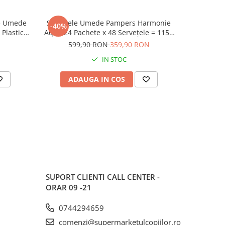
le Umede
Șervețele Umede Pampers Harmonie
Carte cu Jocuri si Activitati pentru Copii
-40%
-50%
Plastic,
Aqua 24 Pachete x 48 Servețele = 1152
,,Inima de Ca
ata, Fara
Servețele pentru Bebeluși, protejează
599,90 RON
359,90 RON
3
împotriva iritațiilor pielii, loțiune
IN STOC
delicată cu 99% apă pura
ADAUGA IN COS
AD
SUPORT CLIENTI
CALL CENTER -
ORAR 09 -21
0744294659
comenzi@supermarketulcopiilor.ro