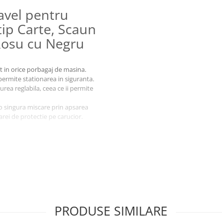
ravel pentru
tip Carte, Scaun
 Rosu cu Negru
ct in orice porbagaj de masina.
permite stationarea in siguranta.
urea reglabila, ceea ce ii permite
o singura miscare prin apsarea
rei de protectie pe carucior.
de 30kg.
PRODUSE SIMILARE