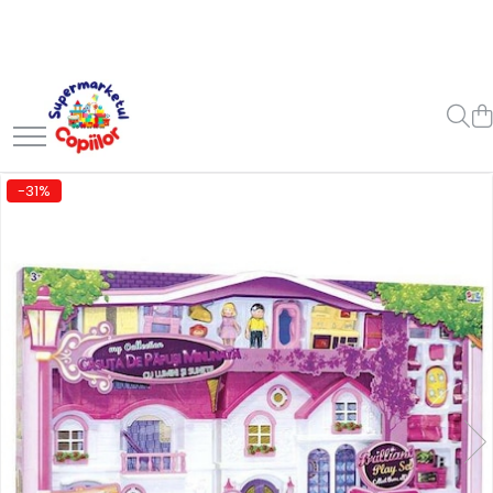
Toate Produsele
Casa, Gradina & Bricolaj
Decoratiuni
Accesorii pentru petrecere
-31%
Baloane
Mobila gradina & terasa
Piscine
Gaming, Carti & Birotica
Carti pentru copii
Activitati extracurriculare
Povesti pentru copii
Carti de Povesti pentru Copii
Rechizite si papetarie pentru
copii