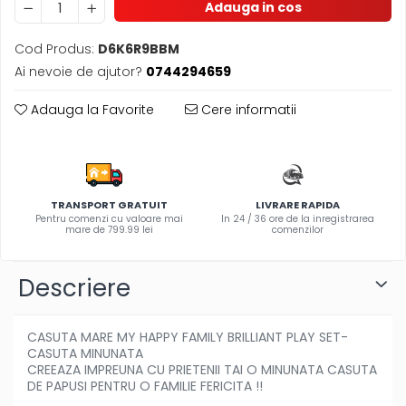
Adauga in cos
Olite si reductoare WC
Sampon si balsam copii
Cod Produs:
D6K6R9BBM
Sapun & Gel de dus copii
Ai nevoie de ajutor?
0744294659
Ulei de corp copii
Tampoane pentru San
Adauga la Favorite
Cere informatii
Set Ingrijire Bebelusi
Arme de jucarie
Ateliere si bancuri de lucru
TRANSPORT GRATUIT
LIVRARE RAPIDA
Bucatarii copii
Pentru comenzi cu valoare mai
In 24 / 36 ore de la inregistrarea
mare de 799.99 lei
comenzilor
Carucioare papusi si accesorii
Casute de papusi si mobilier
Descriere
Cuburi si caramizi
Elicoptere, avioane si nave de
CASUTA MARE MY HAPPY FAMILY BRILLIANT PLAY SET-
jucarie
CASUTA MINUNATA
Figurine
CREEAZA IMPREUNA CU PRIETENII TAI O MINUNATA CASUTA
DE PAPUSI PENTRU O FAMILIE FERICITA !!
Frumusete, bijuterii si accesorii