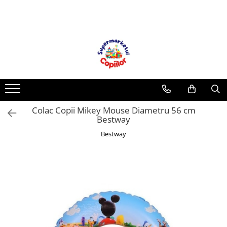
Toate Produsele
Casa, Gradina & Bricolaj
Decoratiuni
Accesorii pentru petrecere
Baloane
Colac Copii Mikey Mouse Diametru 56 cm
Mobila gradina & terasa
Bestway
Piscine
Bestway
Gaming, Carti & Birotica
Carti pentru copii
Activitati extracurriculare
Povesti pentru copii
Carti de Povesti pentru Copii
Rechizite si papetarie pentru copii
Creioane colorate si carioci