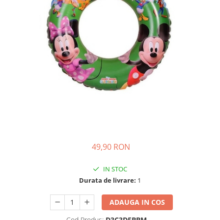
Ghiozdane si genti
Harti de perete si globuri
pamantesti
Plastilina
Librarie online
Fictiune
Manuale si auxiliare scolare
Birotica & Papetarie
Pixuri
Markere
Jucarii, Copii & Bebe
49,90 RON
Igiena si ingrijire
Aparate aerosoli copii
IN STOC
Aspiratoare nazale si accesorii
Durata de livrare:
1
Cadite bebe si accesorii baie
ADAUGA IN COS
Creme si lotiuni de corp copii
Olite si reductoare WC
Cod Produs:
D3C3DFBBM