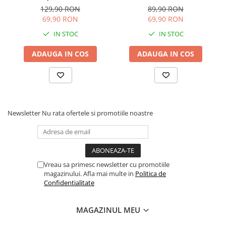
Articole hranire bebelusi
Bratarilor din elastic ,
129,90 RON
89,90 RON
Rainbow Loom Bands , 3500
Biberoane, tetine si accesorii
69,90 RON
69,90 RON
piese , Multicolor
Scaune de masa bebe
IN STOC
IN STOC
Suzete si accesorii
ADAUGA IN COS
ADAUGA IN COS
Carti pentru copii
Atlase si enciclopedii pentru copii
Carti pentru Bebelusi
Balansoare copii
Newsletter
Nu rata ofertele si promotiile noastre
Casute si corturi copii
Colaci, ochelari si accesorii inot
copii
Jucarii pentru plaja si nisip
Vreau sa primesc newsletter cu promotiile
Tobogane copii
magazinului. Afla mai multe in
Politica de
Confidentialitate
Leagane copii
Masinute si vehicule pentru copii
MAGAZINUL MEU
Piscine copii