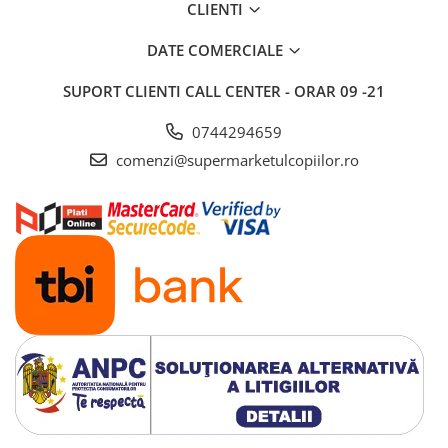
CLIENTI
Saltele si mingi pentru plaja
Spatii de joaca si accesorii
DATE COMERCIALE
Triciclete
SUPORT CLIENTI
CALL CENTER - ORAR 09 -21
Zmeie si jucarii zburatoare
0744294659
Camera copilului
comenzi@supermarketulcopiilor.ro
Balansoare, leagane si hamace
bebelusi
Lenjerii si huse patut
Mobilier camera copii
Monitoare video bebelusi
Paturici bebe
Patut bebe
Saltele copii
Sisteme de siguranta copii
Imbracaminte si incaltaminte
Body-uri copii