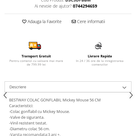
Ai nevoie de ajutor?
0744294659
Sampon si balsam copii
Sapun & Gel de dus copii
Adauga la Favorite
Cere informatii
Ulei de corp copii
Tampoane pentru San
Set Ingrijire Bebelusi
Arme de jucarie
Ateliere si bancuri de lucru
Transport Gratuit
Livrare Rapida
Pentru comenzi cu valoare mai mare
In 24 / 36 ore de la inregistrarea
Bucatarii copii
de 799.99 lei
comenzilor
Carucioare papusi si accesorii
Casute de papusi si mobilier
Descriere
Cuburi si caramizi
BESTWAY COLAC GONFLABIL Mickey Mouse 56 CM
Elicoptere, avioane si nave de
Caracteristici:
jucarie
-Colac gonflabil cu Mickey Mouse.
-Valve de siguranta.
Figurine
-Vinil rezistent testat.
Frumusete, bijuterii si accesorii
-Diametru colac 56 cm.
fetite
-Varsta recomandata:3 ani +.