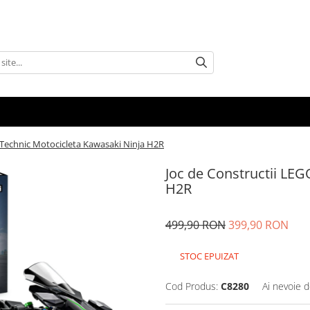
 Technic Motocicleta Kawasaki Ninja H2R
Joc de Constructii LE
H2R
499,90 RON
399,90 RON
STOC EPUIZAT
Cod Produs:
C8280
Ai nevoie d