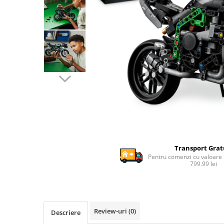
Ghiozdane si genti
Harti de perete si globuri
pamantesti
Plastilina
Librarie online
Fictiune
Manuale si auxiliare scolare
Birotica & Papetarie
Pixuri
Markere
Jucarii, Copii & Bebe
Transport Grat
Igiena si ingrijire
Pentru comenzi cu valoare
799.99 lei
Aparate aerosoli copii
Aspiratoare nazale si accesorii
Cadite bebe si accesorii baie
Creme si lotiuni de corp copii
Review-uri
(0)
Descriere
Olite si reductoare WC