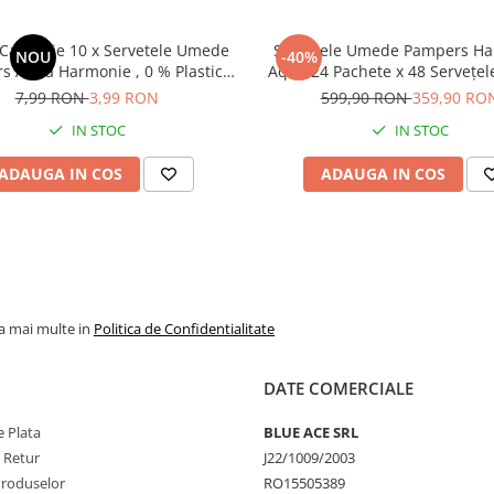
 și suspensie, cutie cu 2 viteze,
Calatorie 10 x Servetele Umede
Șervețele Umede Pampers Harmonie
NOU
-40%
s Aqua Harmonie , 0 % Plastic,
Aqua 24 Pachete x 48 Servețel
ensibila, Curatare Delicata, Fara
Servețele pentru Bebeluși, protejează
7,99 RON
3,99 RON
599,90 RON
359,90 RO
Parfum
împotriva iritațiilor pielii, l
IN STOC
IN STOC
delicată cu 99% apă pu
ADAUGA IN COS
ADAUGA IN COS
la mai multe in
Politica de Confidentialitate
DATE COMERCIALE
 Plata
BLUE ACE SRL
e Retur
J22/1009/2003
Produselor
RO15505389