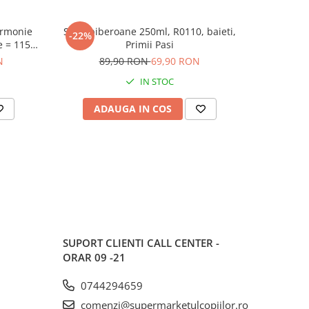
Set 6 biberoane 250ml, R0110, baieti,
Carte cu Jocuri si Activitati pentru Copii
-22%
-50%
e = 1152
Primii Pasi
,,Inima de Ca
N
89,90 RON
69,90 RON
3
oțiune
IN STOC
ra
ADAUGA IN COS
AD
SUPORT CLIENTI
CALL CENTER -
ORAR 09 -21
0744294659
comenzi@supermarketulcopiilor.ro