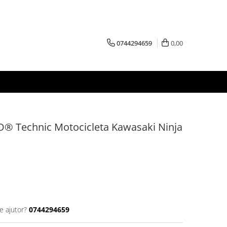
0744294659
0,00
GO® Technic Motocicleta Kawasaki Ninja
e ajutor?
0744294659