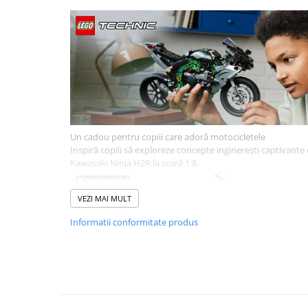
Sampon si balsam copii
Sapun & Gel de dus copii
Ulei de corp copii
Tampoane pentru San
Set Ingrijire Bebelusi
Arme de jucarie
Ateliere si bancuri de lucru
Un cadou pentru copiii care adoră motocicletele
Bucatarii copii
Inspiră copiii să exploreze concepte inginerești captivante
Kawasaki Ninja H2R la scară 1:8.
Carucioare papusi si accesorii
Casute de papusi si mobilier
VEZI MAI MULT
Cuburi si caramizi
Informatii conformitate produs
Elicoptere, avioane si nave de
jucarie
Figurine
Frumusete, bijuterii si accesorii
Detalii autentice
fetite