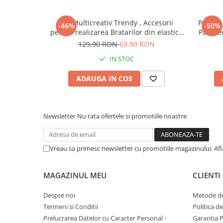
Setul aduce un omagiu modelului real, cu sisteme de direcție
motor cu 4 pistoane și compresor de supraalimentare.
Instrumente muzicale de jucarie
Set Multicreativ Trendy , Accesorii
Pachet 
-46%
-50%
Jocuri de societate
pentru realizarea Bratarilor din elastic ,
Pamper
Jucarii de plus
Rainbow Loom Bands , 3500 piese ,
Piele S
129,90 RON
69,90 RON
Multicolor
Masinute
IN STOC
Motociclete de jucarie
ADAUGA IN COS
Papusi
LEGO® Technic Motocicleta Kawasaki Ninja H2R
Puzzle
Newsletter
Nu rata ofertele si promotiile noastre
Roboti de jucarie
Set joaca doctor
Vreau sa primesc newsletter cu promotiile magazinului. Af
Set joaca gradinarit
Set joaca supermarket
MAGAZINUL MEU
CLIENTI
Seturi de constructie
Despre noi
Metode de
Utilaje constructie de jucarie
Termeni si Conditii
Politica d
Hrana bebelusi
Prelucrarea Datelor cu Caracter Personal -
Garantia 