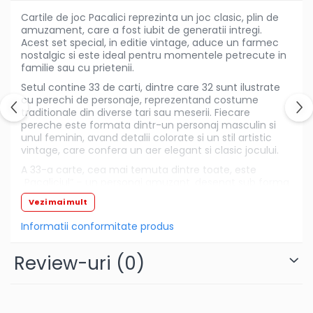
fetite
Cartile de joc Pacalici reprezinta un joc clasic, plin de
Instrumente muzicale de jucarie
amuzament, care a fost iubit de generatii intregi.
Acest set special, in editie vintage, aduce un farmec
Jocuri de societate
nostalgic si este ideal pentru momentele petrecute in
familie sau cu prietenii.
Jucarii de plus
Setul contine 33 de carti, dintre care 32 sunt ilustrate
Masinute
cu perechi de personaje, reprezentand costume
traditionale din diverse tari sau meserii. Fiecare
Motociclete de jucarie
pereche este formata dintr-un personaj masculin si
Papusi
unul feminin, avand detalii colorate si un stil artistic
vintage, care confera un aer elegant si clasic jocului.
Puzzle
A 33-a carte, cea mai temuta dintre toate, este
Roboti de jucarie
„Pacaliciul” – un personaj amuzant, desenat sub forma
unui clovn sau a unui baietel pus pe sotii. Aceasta
Set joaca doctor
Vezi mai mult
carte nu are pereche, iar scopul jocului este sa scapi
de ea inainte ca rundele sa se incheie.
Set joaca gradinarit
Informatii conformitate produs
Specificatii:
Set joaca supermarket
Review-uri
(0)
- carti de joc Pacalici;
Seturi de constructie
- editie vintage;
Utilaje constructie de jucarie
- set 33 carti;
Hrana bebelusi