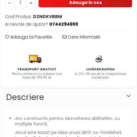
Adauga in cos
Olite si reductoare WC
Sampon si balsam copii
Cod Produs:
D2NDKVBBM
Sapun & Gel de dus copii
Ai nevoie de ajutor?
0744294659
Ulei de corp copii
Tampoane pentru San
Adauga la Favorite
Cere informatii
Set Ingrijire Bebelusi
Arme de jucarie
Ateliere si bancuri de lucru
TRANSPORT GRATUIT
LIVRARE RAPIDA
Bucatarii copii
Pentru comenzi cu valoare mai
In 24 / 36 ore de la inregistrarea
mare de 799.99 lei
comenzilor
Carucioare papusi si accesorii
Casute de papusi si mobilier
Descriere
Cuburi si caramizi
Elicoptere, avioane si nave de
jucarie
Joc constructiv pentru dezvoltarea abilitatilor, cu
multiple functii.
Figurine
Jocul este bazat pe idea unuia dintr co-fondatorii
Frumusete, bijuterii si accesorii