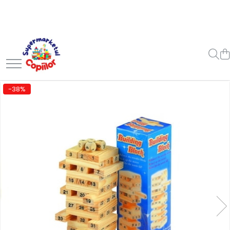
Toate Produsele
Casa, Gradina & Bricolaj
Decoratiuni
Accesorii pentru petrecere
-38%
Baloane
Mobila gradina & terasa
Piscine
Gaming, Carti & Birotica
Carti pentru copii
Activitati extracurriculare
Povesti pentru copii
Carti de Povesti pentru Copii
Rechizite si papetarie pentru
copii