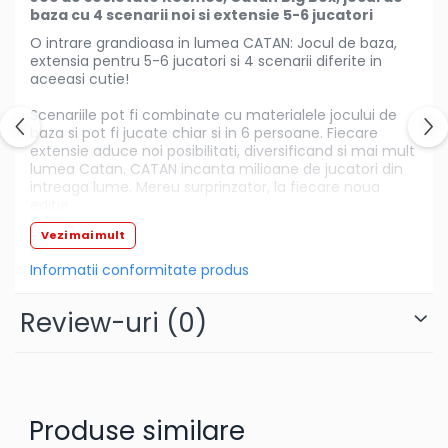
fetite
baza cu 4 scenarii noi si extensie 5-6 jucatori
Instrumente muzicale de jucarie
O intrare grandioasa in lumea CATAN: Jocul de baza,
extensia pentru 5-6 jucatori si 4 scenarii diferite in
Jocuri de societate
aceeasi cutie!
Jucarii de plus
Scenariile pot fi combinate cu materialele jocului de
baza si pot fi jucate chiar si in 6 persoane. Fiecare
Masinute
extensie aduce noi posibilitati, diversificand si mai mult
Motociclete de jucarie
lumea Catan. CATAN incanta milioane de jucatori din
intreaga lume. Mereu surprinzator, la fiecare noua
Papusi
editie.
Puzzle
Vezi mai mult
Hai in lumea CATAN!
Roboti de jucarie
Informatii conformitate produs
Set joaca doctor
Review-uri
(0)
Set joaca gradinarit
Set joaca supermarket
Seturi de constructie
Utilaje constructie de jucarie
Produse similare
Hrana bebelusi