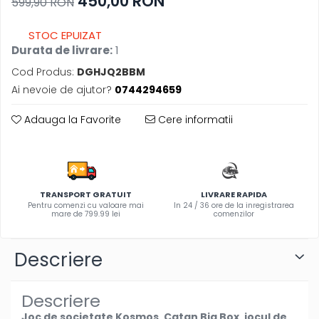
450,00 RON
599,90 RON
Olite si reductoare WC
Sampon si balsam copii
STOC EPUIZAT
Sapun & Gel de dus copii
Durata de livrare:
1
Ulei de corp copii
Cod Produs:
DGHJQ2BBM
Tampoane pentru San
Ai nevoie de ajutor?
0744294659
Set Ingrijire Bebelusi
Adauga la Favorite
Cere informatii
Arme de jucarie
Ateliere si bancuri de lucru
Bucatarii copii
Carucioare papusi si accesorii
TRANSPORT GRATUIT
LIVRARE RAPIDA
Pentru comenzi cu valoare mai
In 24 / 36 ore de la inregistrarea
Casute de papusi si mobilier
mare de 799.99 lei
comenzilor
Cuburi si caramizi
Elicoptere, avioane si nave de
Descriere
jucarie
Figurine
Descriere
Frumusete, bijuterii si accesorii
Joc de societate Kosmos, Catan Big Box, jocul de