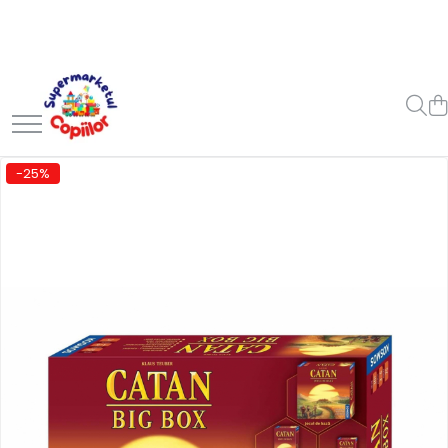
Toate Produsele
Casa, Gradina & Bricolaj
Decoratiuni
Accesorii pentru petrecere
-25%
Baloane
Mobila gradina & terasa
Piscine
Gaming, Carti & Birotica
Carti pentru copii
Activitati extracurriculare
Povesti pentru copii
Carti de Povesti pentru Copii
Rechizite si papetarie pentru
copii