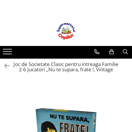
Toate Produsele
Casa, Gradina & Bricolaj
Decoratiuni
Accesorii pentru petrecere
Baloane
Joc de Societate Clasic pentru intreaga Familie
Mobila gradina & terasa
2-6 Jucatori ,,Nu te supara, frate !, Vintage
Piscine
Gaming, Carti & Birotica
Carti pentru copii
Activitati extracurriculare
Povesti pentru copii
Carti de Povesti pentru Copii
Rechizite si papetarie pentru copii
Creioane colorate si carioci