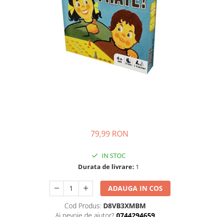
Ghiozdane si genti
Harti de perete si globuri
pamantesti
Plastilina
Librarie online
Fictiune
Manuale si auxiliare scolare
Birotica & Papetarie
Pixuri
Markere
79,99 RON
Jucarii, Copii & Bebe
Igiena si ingrijire
IN STOC
Aparate aerosoli copii
Durata de livrare:
1
Aspiratoare nazale si accesorii
ADAUGA IN COS
Cadite bebe si accesorii baie
Creme si lotiuni de corp copii
Cod Produs:
D8VB3XMBM
Olite si reductoare WC
Ai nevoie de ajutor?
0744294659