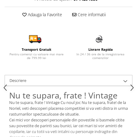
Sampon si balsam copii
Sapun & Gel de dus copii
Adauga la Favorite
Cere informatii
Ulei de corp copii
Tampoane pentru San
Set Ingrijire Bebelusi
Arme de jucarie
Transport Gratuit
Livrare Rapida
Pentru comenzi cu valoare mai mare
In 24 / 36 ore de la inregistrarea
Ateliere si bancuri de lucru
de 799.99 lei
comenzilor
Bucatarii copii
Carucioare papusi si accesorii
Descriere
Casute de papusi si mobilier
Nu te supara, frate ! Vintage
Cuburi si caramizi
Nu te supara, frate ! Vintage Cu noul joc Nu te supara, frate! de la
Elicoptere, avioane si nave de
Noriel, veti descoperi placerea competitiei si va veti distra in urma
jucarie
rasturnarilor spectaculoase de situatie.
Figurine
Cei mici vor descoperi personajele din povestile si basmele citite
sau povestite de parinti sau bunici, iar cei mari isi vor aminti de
Frumusete, bijuterii si accesorii
copilarie, iar cu totii va veti intalni cu personaje indragite din
fetite