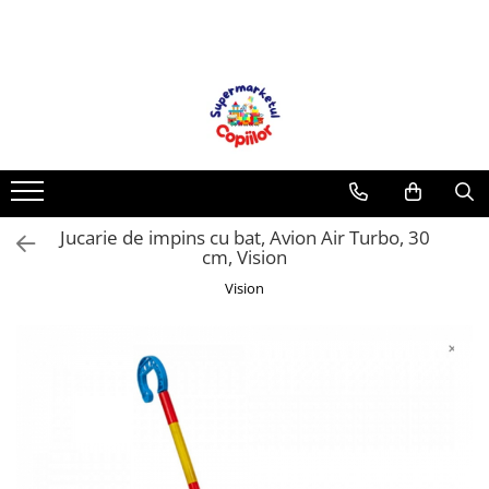
Toate Produsele
Casa, Gradina & Bricolaj
Decoratiuni
Accesorii pentru petrecere
Baloane
Jucarie de impins cu bat, Avion Air Turbo, 30
Mobila gradina & terasa
cm, Vision
Piscine
Vision
Gaming, Carti & Birotica
Carti pentru copii
Activitati extracurriculare
Povesti pentru copii
Carti de Povesti pentru Copii
Rechizite si papetarie pentru copii
Creioane colorate si carioci