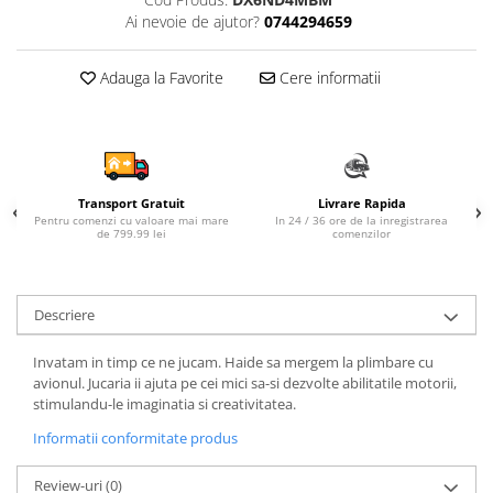
Ai nevoie de ajutor?
0744294659
Sampon si balsam copii
Sapun & Gel de dus copii
Adauga la Favorite
Cere informatii
Ulei de corp copii
Tampoane pentru San
Set Ingrijire Bebelusi
Arme de jucarie
Ateliere si bancuri de lucru
Transport Gratuit
Livrare Rapida
Pentru comenzi cu valoare mai mare
In 24 / 36 ore de la inregistrarea
Bucatarii copii
de 799.99 lei
comenzilor
Carucioare papusi si accesorii
Casute de papusi si mobilier
Descriere
Cuburi si caramizi
Invatam in timp ce ne jucam. Haide sa mergem la plimbare cu
Elicoptere, avioane si nave de
avionul. Jucaria ii ajuta pe cei mici sa-si dezvolte abilitatile motorii,
jucarie
stimulandu-le imaginatia si creativitatea.
Figurine
Informatii conformitate produs
Frumusete, bijuterii si accesorii
fetite
Review-uri
(0)