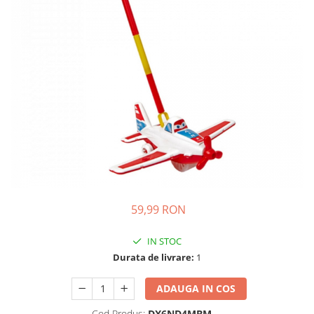
Ghiozdane si genti
Harti de perete si globuri
pamantesti
Plastilina
Librarie online
Fictiune
Manuale si auxiliare scolare
Birotica & Papetarie
Pixuri
Markere
Jucarii, Copii & Bebe
59,99 RON
Igiena si ingrijire
Aparate aerosoli copii
IN STOC
Aspiratoare nazale si accesorii
Durata de livrare:
1
Cadite bebe si accesorii baie
ADAUGA IN COS
Creme si lotiuni de corp copii
Olite si reductoare WC
Cod Produs:
DX6ND4MBM