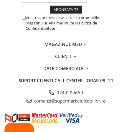
Articole hranire bebelusi
Biberoane, tetine si accesorii
Scaune de masa bebe
Vreau sa primesc newsletter cu promotiile
magazinului. Afla mai multe in
Politica de
Suzete si accesorii
Confidentialitate
Carti pentru copii
Atlase si enciclopedii pentru copii
MAGAZINUL MEU
Carti pentru Bebelusi
CLIENTI
Balansoare copii
Casute si corturi copii
DATE COMERCIALE
Colaci, ochelari si accesorii inot
SUPORT CLIENTI
CALL CENTER - ORAR 09 -21
copii
Jucarii pentru plaja si nisip
0744294659
Tobogane copii
comenzi@supermarketulcopiilor.ro
Leagane copii
Masinute si vehicule pentru copii
Piscine copii