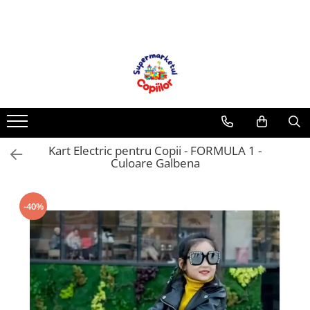
Toate Produsele
Casa, Gradina & Bricolaj
Decoratiuni
Accesorii pentru petrecere
Baloane
Kart Electric pentru Copii - FORMULA 1 -
Mobila gradina & terasa
Culoare Galbena
Piscine
Gaming, Carti & Birotica
-40%
Carti pentru copii
Activitati extracurriculare
Povesti pentru copii
Carti de Povesti pentru Copii
Rechizite si papetarie pentru copii
Creioane colorate si carioci