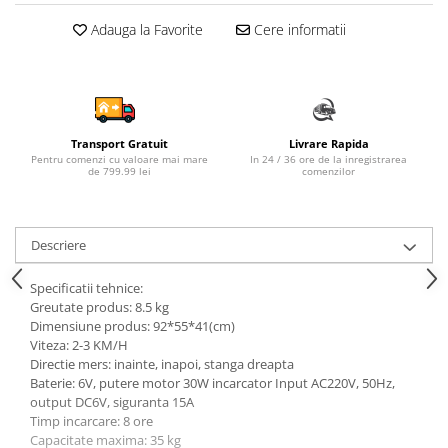
Sampon si balsam copii
Adauga la Favorite
Cere informatii
Sapun & Gel de dus copii
Ulei de corp copii
Tampoane pentru San
Set Ingrijire Bebelusi
Transport Gratuit
Livrare Rapida
Arme de jucarie
Pentru comenzi cu valoare mai mare
In 24 / 36 ore de la inregistrarea
de 799.99 lei
comenzilor
Ateliere si bancuri de lucru
Bucatarii copii
Carucioare papusi si accesorii
Descriere
Casute de papusi si mobilier
Specificatii tehnice:
Cuburi si caramizi
Greutate produs: 8.5 kg
Dimensiune produs: 92*55*41(cm)
Elicoptere, avioane si nave de
Viteza: 2-3 KM/H
jucarie
Directie mers: inainte, inapoi, stanga dreapta
Baterie: 6V, putere motor 30W incarcator Input AC220V, 50Hz,
Figurine
output DC6V, siguranta 15A
Frumusete, bijuterii si accesorii
Timp incarcare: 8 ore
fetite
Capacitate maxima: 35 kg