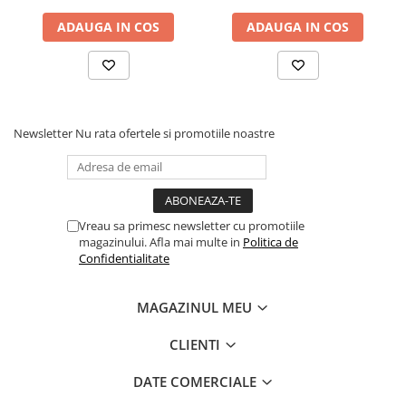
Articole hranire bebelusi
ADAUGA IN COS
ADAUGA IN COS
Biberoane, tetine si accesorii
Scaune de masa bebe
Suzete si accesorii
Carti pentru copii
Atlase si enciclopedii pentru copii
Newsletter
Nu rata ofertele si promotiile noastre
Carti pentru Bebelusi
Balansoare copii
Casute si corturi copii
Vreau sa primesc newsletter cu promotiile
Colaci, ochelari si accesorii inot
magazinului. Afla mai multe in
Politica de
copii
Confidentialitate
Jucarii pentru plaja si nisip
Tobogane copii
MAGAZINUL MEU
Leagane copii
CLIENTI
Masinute si vehicule pentru copii
DATE COMERCIALE
Piscine copii