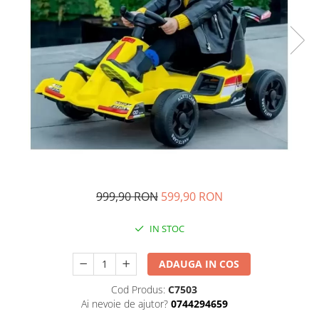
Ghiozdane si genti
Harti de perete si globuri
pamantesti
Plastilina
Librarie online
Fictiune
Manuale si auxiliare scolare
Birotica & Papetarie
Pixuri
Markere
999,90 RON
599,90 RON
Jucarii, Copii & Bebe
Igiena si ingrijire
IN STOC
Aparate aerosoli copii
Aspiratoare nazale si accesorii
ADAUGA IN COS
Cadite bebe si accesorii baie
Cod Produs:
C7503
Creme si lotiuni de corp copii
Ai nevoie de ajutor?
0744294659
Olite si reductoare WC