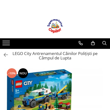
Toate Produsele
Casa, Gradina & Bricolaj
Decoratiuni
Accesorii pentru petrecere
Baloane
LEGO City Antrenamentul Câinilor Polițiști pe
Mobila gradina & terasa
Câmpul de Lupta
Piscine
Gaming, Carti & Birotica
-10%
NOU
Carti pentru copii
Activitati extracurriculare
Povesti pentru copii
Carti de Povesti pentru Copii
Rechizite si papetarie pentru copii
Creioane colorate si carioci