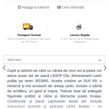
Sampon si balsam copii
Adauga la Favorite
Cere informatii
Sapun & Gel de dus copii
Ulei de corp copii
Tampoane pentru San
Set Ingrijire Bebelusi
Transport Gratuit
Livrare Rapida
Arme de jucarie
Pentru comenzi cu valoare mai mare
In 24 / 36 ore de la inregistrarea
de 799.99 lei
comenzilor
Ateliere si bancuri de lucru
Bucatarii copii
Carucioare papusi si accesorii
Descriere
Casute de papusi si mobilier
Copiii și iubitorii de câini cu vârsta de cinci ani și peste vor
Cuburi si caramizi
adora acest set de joacă LEGO® City Antrenament canin
poliție pe teren (60369). Acesta conține un SUV K9, o
Elicoptere, avioane si nave de
remorcă și trei accesorii de dresaj canin, inclusiv o bârnă
jucarie
de echilibru, un gard și trepte. Trebuie doar să adăugați
Figurine
figurinele polițist și câine și distracția poate începe.
Construcție și joacă captivante Acest set include
Frumusete, bijuterii si accesorii
instrucțiuni ilustrate și aplicația LEGO Builder - un
fetite