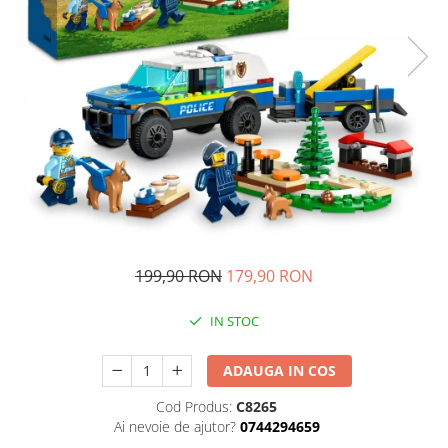
Ghiozdane si genti
Harti de perete si globuri
pamantesti
Plastilina
Librarie online
Fictiune
Manuale si auxiliare scolare
Birotica & Papetarie
Pixuri
Markere
199,90 RON
179,90 RON
Jucarii, Copii & Bebe
Igiena si ingrijire
IN STOC
Aparate aerosoli copii
Aspiratoare nazale si accesorii
ADAUGA IN COS
Cadite bebe si accesorii baie
Cod Produs:
C8265
Creme si lotiuni de corp copii
Ai nevoie de ajutor?
0744294659
Olite si reductoare WC