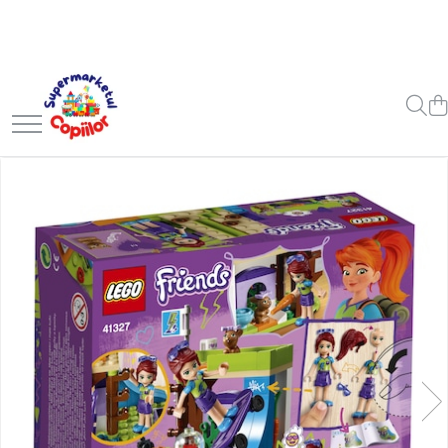
Toate Produsele
Casa, Gradina & Bricolaj
Decoratiuni
Accesorii pentru petrecere
Baloane
Mobila gradina & terasa
Piscine
Gaming, Carti & Birotica
Carti pentru copii
Activitati extracurriculare
Povesti pentru copii
Carti de Povesti pentru Copii
Rechizite si papetarie pentru
copii