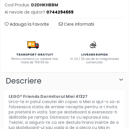
Olite si reductoare WC
Cod Produs:
D2DHKHBBM
Sampon si balsam copii
Ai nevoie de ajutor?
0744294659
Sapun & Gel de dus copii
Adauga la Favorite
Cere informatii
Ulei de corp copii
Tampoane pentru San
Set Ingrijire Bebelusi
Arme de jucarie
TRANSPORT GRATUIT
LIVRARE RAPIDA
Ateliere si bancuri de lucru
Pentru comenzi cu valoare mai
In 24 / 36 ore de la inregistrarea
mare de 799.99 lei
comenzilor
Bucatarii copii
Carucioare papusi si accesorii
Descriere
Casute de papusi si mobilier
Cuburi si caramizi
LEGO® Friends Dormitorul Miei 41327
Urca-te in patul casutei din copac a Miei si ajut-o sa-si
Elicoptere, avioane si nave de
foloseasca statia de emisie-receptie pentru a-i invita
jucarie
pe prietenii in vizita. Sari pe skateboard si exerseaza-ti
abilitatile pe rampa. Distreaza-te cu iepurasul sau
Figurine
Twister, si asigura-te ca are destula hrana inainte de a
Frumusete, bijuterii si accesorii
lua skateboard-ul sau vasla si de a pleca cu Mia in