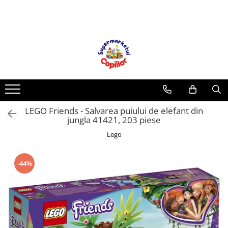
Toate Produsele
Casa, Gradina & Bricolaj
Decoratiuni
Accesorii pentru petrecere
Baloane
LEGO Friends - Salvarea puiului de elefant din
Mobila gradina & terasa
jungla 41421, 203 piese
Piscine
Lego
Gaming, Carti & Birotica
Carti pentru copii
-44%
Activitati extracurriculare
Povesti pentru copii
Carti de Povesti pentru Copii
Rechizite si papetarie pentru copii
Creioane colorate si carioci