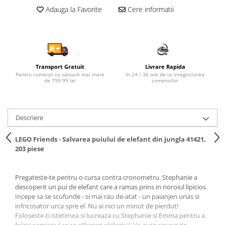
Adauga la Favorite
Cere informatii
Sampon si balsam copii
Sapun & Gel de dus copii
Ulei de corp copii
Tampoane pentru San
Set Ingrijire Bebelusi
Transport Gratuit
Livrare Rapida
Arme de jucarie
Pentru comenzi cu valoare mai mare
In 24 / 36 ore de la inregistrarea
de 799.99 lei
comenzilor
Ateliere si bancuri de lucru
Bucatarii copii
Descriere
Carucioare papusi si accesorii
Casute de papusi si mobilier
LEGO Friends - Salvarea puiului de elefant din jungla 41421,
203 piese
Cuburi si caramizi
Elicoptere, avioane si nave de
Pregateste-te pentru o cursa contra cronometru. Stephanie a
jucarie
descoperit un pui de elefant care a ramas prins in noroiul lipicios.
Figurine
Incepe sa se scufunde - si mai rau de-atat - un paianjen urias si
infricosator urca spre el. Nu ai nici un minut de pierdut!
Frumusete, bijuterii si accesorii
Foloseste-ti istetimea si lucreaza cu Stephanie si Emma pentru a
fetite