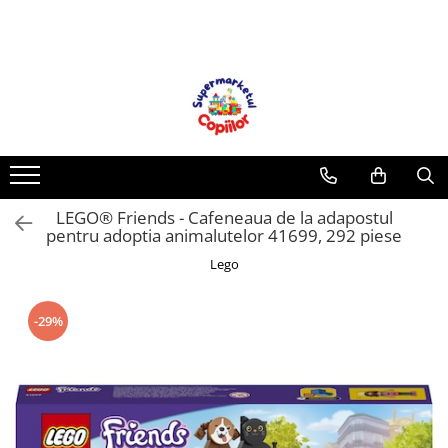
Toate Produsele
Casa, Gradina & Bricolaj
Decoratiuni
Accesorii pentru petrecere
Baloane
LEGO® Friends - Cafeneaua de la adapostul
Mobila gradina & terasa
pentru adoptia animalutelor 41699, 292 piese
Piscine
Lego
Gaming, Carti & Birotica
Carti pentru copii
-29%
Activitati extracurriculare
Povesti pentru copii
Carti de Povesti pentru Copii
Rechizite si papetarie pentru copii
Creioane colorate si carioci