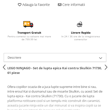
Adauga la Favorite
Cere informatii
Sampon si balsam copii
Sapun & Gel de dus copii
Ulei de corp copii
Tampoane pentru San
Set Ingrijire Bebelusi
Transport Gratuit
Livrare Rapida
Arme de jucarie
Pentru comenzi cu valoare mai mare
In 24 / 36 ore de la inregistrarea
de 799.99 lei
comenzilor
Ateliere si bancuri de lucru
Bucatarii copii
Descriere
Carucioare papusi si accesorii
Casute de papusi si mobilier
LEGO NINJAGO - Set de lupta epica Kai contra Skulkin 71730,
61 piese
Cuburi si caramizi
Elicoptere, avioane si nave de
Ofera copiilor ocazia de a juca lupte supreme intre bine si rau,
jucarie
intre eroul Kai si dusmanul sau de moarte Skulkin, cu acest Set de
Figurine
lupta epica - Kai contra Skulkin (71730). Cu o jucarie de lupta
platforma rotitoare cool si un templu mic construit din caramizi,
Frumusete, bijuterii si accesorii
aceasta jucarie ninja este un dar minunat si va inspira copiii sa se
fetite