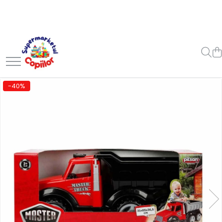
Toate Produsele
Casa, Gradina & Bricolaj
Decoratiuni
Accesorii pentru petrecere
-40%
Baloane
Mobila gradina & terasa
Piscine
Gaming, Carti & Birotica
Carti pentru copii
Activitati extracurriculare
Povesti pentru copii
Carti de Povesti pentru Copii
Rechizite si papetarie pentru
copii