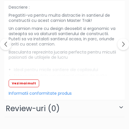
fetite
Descriere :
Instrumente muzicale de jucarie
Pregatiti-va pentru multa distractie in santierul de
constructii cu acest camion Master Trak!
Jocuri de societate
Un camion mare cu design deosebit si ergonomic va
Jucarii de plus
asteapta sa va alaturati santierului de constructii.
Masinute
Puteti sa va instalati santierul acasa, in parc, oriunde
doriti cu acest camion.
Motociclete de jucarie
Basculanta reprezinta jucaria perfecta pentru micutii
Papusi
pasionati de utilajele de lucru
Puzzle
Ideal pentru micile santiere ale copilasului
Roboti de jucarie
Este realizat dintr-un material plastic de inalta
calitate si duritate
Set joaca doctor
Vezi mai mult
Basculanta mare de jucarie este prevazuta cu
bena mobila
Set joaca gradinarit
Informatii conformitate produs
Dispune de 6 roti, pentru a rezistenta
Set joaca supermarket
suplimentara
Review-uri
(0)
Rotile din plastic o fac usor de utilizat pe orice
Seturi de constructie
suprafata
Utilaje constructie de jucarie
Este robust si durabil
Poate fi utilizat atat in interios cat si in exterior
Hrana bebelusi