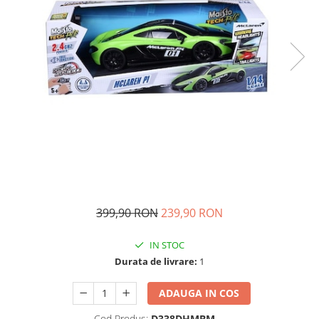
Ghiozdane si genti
Harti de perete si globuri
pamantesti
Plastilina
Librarie online
Fictiune
Manuale si auxiliare scolare
Birotica & Papetarie
Pixuri
Markere
Jucarii, Copii & Bebe
399,90 RON
239,90 RON
Igiena si ingrijire
Aparate aerosoli copii
IN STOC
Aspiratoare nazale si accesorii
Durata de livrare:
1
Cadite bebe si accesorii baie
ADAUGA IN COS
Creme si lotiuni de corp copii
Olite si reductoare WC
Cod Produs:
D338DHMBM