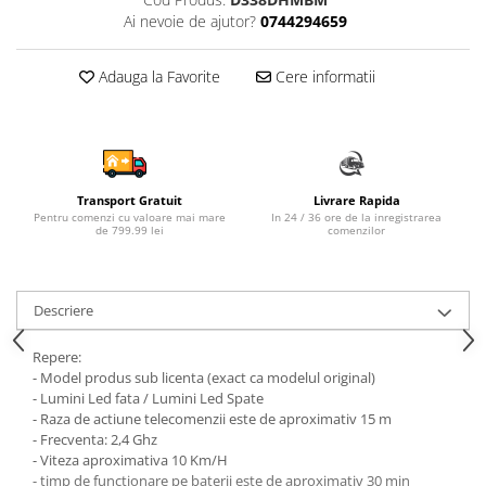
Ai nevoie de ajutor?
0744294659
Sampon si balsam copii
Sapun & Gel de dus copii
Adauga la Favorite
Cere informatii
Ulei de corp copii
Tampoane pentru San
Set Ingrijire Bebelusi
Arme de jucarie
Ateliere si bancuri de lucru
Transport Gratuit
Livrare Rapida
Pentru comenzi cu valoare mai mare
In 24 / 36 ore de la inregistrarea
Bucatarii copii
de 799.99 lei
comenzilor
Carucioare papusi si accesorii
Casute de papusi si mobilier
Descriere
Cuburi si caramizi
Repere:
Elicoptere, avioane si nave de
- Model produs sub licenta (exact ca modelul original)
jucarie
- Lumini Led fata / Lumini Led Spate
- Raza de actiune telecomenzii este de aproximativ 15 m
Figurine
- Frecventa: 2,4 Ghz
Frumusete, bijuterii si accesorii
- Viteza aproximativa 10 Km/H
fetite
- timp de functionare pe baterii este de aproximativ 30 min