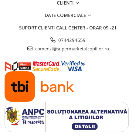
CLIENTI
Saltele si mingi pentru plaja
Spatii de joaca si accesorii
DATE COMERCIALE
Triciclete
SUPORT CLIENTI
CALL CENTER - ORAR 09 -21
Zmeie si jucarii zburatoare
0744294659
Camera copilului
comenzi@supermarketulcopiilor.ro
Balansoare, leagane si hamace
bebelusi
Lenjerii si huse patut
Mobilier camera copii
Monitoare video bebelusi
Paturici bebe
Patut bebe
Saltele copii
Sisteme de siguranta copii
Imbracaminte si incaltaminte
Body-uri copii