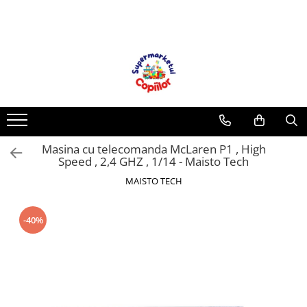
Toate Produsele
Casa, Gradina & Bricolaj
Decoratiuni
Accesorii pentru petrecere
Baloane
Masina cu telecomanda McLaren P1 , High
Mobila gradina & terasa
Speed , 2,4 GHZ , 1/14 - Maisto Tech
Piscine
MAISTO TECH
Gaming, Carti & Birotica
Carti pentru copii
-40%
Activitati extracurriculare
Povesti pentru copii
Carti de Povesti pentru Copii
Rechizite si papetarie pentru copii
Creioane colorate si carioci