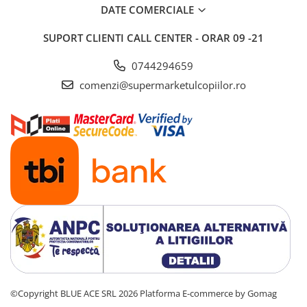
DATE COMERCIALE
Saltele si mingi pentru plaja
Spatii de joaca si accesorii
SUPORT CLIENTI
CALL CENTER - ORAR 09 -21
Triciclete
0744294659
Zmeie si jucarii zburatoare
comenzi@supermarketulcopiilor.ro
Camera copilului
Balansoare, leagane si hamace
bebelusi
Lenjerii si huse patut
Mobilier camera copii
Monitoare video bebelusi
Paturici bebe
Patut bebe
Saltele copii
Sisteme de siguranta copii
Imbracaminte si incaltaminte
Body-uri copii
©Copyright BLUE ACE SRL 2026
Platforma E-commerce by Gomag