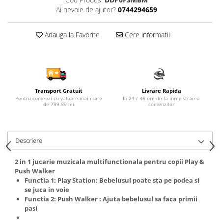
Ai nevoie de ajutor?
0744294659
Sampon si balsam copii
Sapun & Gel de dus copii
Adauga la Favorite
Cere informatii
Ulei de corp copii
Tampoane pentru San
Set Ingrijire Bebelusi
Arme de jucarie
Ateliere si bancuri de lucru
Transport Gratuit
Livrare Rapida
Pentru comenzi cu valoare mai mare
In 24 / 36 ore de la inregistrarea
Bucatarii copii
de 799.99 lei
comenzilor
Carucioare papusi si accesorii
Casute de papusi si mobilier
Descriere
Cuburi si caramizi
2 in 1 jucarie muzicala multifunctionala pentru copii Play &
Elicoptere, avioane si nave de
Push Walker
jucarie
Functia 1: Play Station: Bebelusul poate sta pe podea si
se juca in voie
Figurine
Functia 2: Push Walker : Ajuta bebelusul sa faca primii
Frumusete, bijuterii si accesorii
pasi
fetite