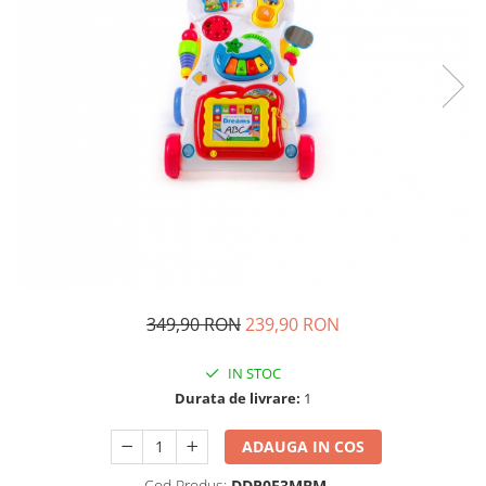
Ghiozdane si genti
Harti de perete si globuri
pamantesti
Plastilina
Librarie online
Fictiune
Manuale si auxiliare scolare
Birotica & Papetarie
Pixuri
Markere
Jucarii, Copii & Bebe
349,90 RON
239,90 RON
Igiena si ingrijire
Aparate aerosoli copii
IN STOC
Aspiratoare nazale si accesorii
Durata de livrare:
1
Cadite bebe si accesorii baie
ADAUGA IN COS
Creme si lotiuni de corp copii
Olite si reductoare WC
Cod Produs:
DDP0F3MBM