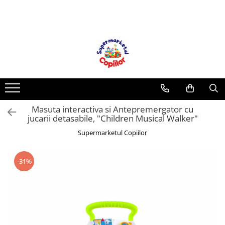
Toate Produsele
Casa, Gradina & Bricolaj
Decoratiuni
Accesorii pentru petrecere
Baloane
Masuta interactiva si Antepremergator cu
Mobila gradina & terasa
jucarii detasabile, "Children Musical Walker"
Piscine
Supermarketul Copiilor
Gaming, Carti & Birotica
Carti pentru copii
-31%
Activitati extracurriculare
Povesti pentru copii
Carti de Povesti pentru Copii
Rechizite si papetarie pentru copii
Creioane colorate si carioci