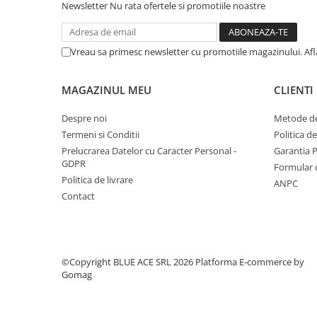
Newsletter
Nu rata ofertele si promotiile noastre
Instrumente muzicale de jucarie
Jocuri de societate
Vreau sa primesc newsletter cu promotiile magazinului. Af
Jucarii de plus
Masinute
MAGAZINUL MEU
CLIENTI
Motociclete de jucarie
Despre noi
Metode de
Papusi
Termeni si Conditii
Politica d
Puzzle
Prelucrarea Datelor cu Caracter Personal -
Garantia 
GDPR
Formular 
Roboti de jucarie
Politica de livrare
ANPC
Set joaca doctor
Contact
Set joaca gradinarit
Set joaca supermarket
Seturi de constructie
©Copyright BLUE ACE SRL 2026
Platforma E-commerce by
Gomag
Utilaje constructie de jucarie
Hrana bebelusi