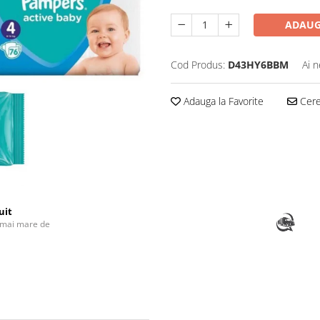
ADAUG
Cod Produs:
D43HY6BBM
Ai n
Adauga la Favorite
Cere 
uit
 mai mare de