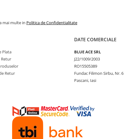
la mai multe in
Politica de Confidentialitate
DATE COMERCIALE
 Plata
BLUE ACE SRL
e Retur
J22/1009/2003
Produselor
RO15505389
de Retur
Fundac Filimon Sirbu, Nr. 6
Pascani, Iasi