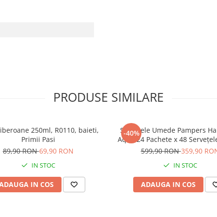
PRODUSE SIMILARE
biberoane 250ml, R0110, baieti,
Șervețele Umede Pampers Harmonie
-40%
Primii Pasi
Aqua 24 Pachete x 48 Servețel
Servețele pentru Bebeluși, protejează
89,90 RON
69,90 RON
599,90 RON
359,90 RO
împotriva iritațiilor pielii, l
IN STOC
IN STOC
delicată cu 99% apă pu
ADAUGA IN COS
ADAUGA IN COS