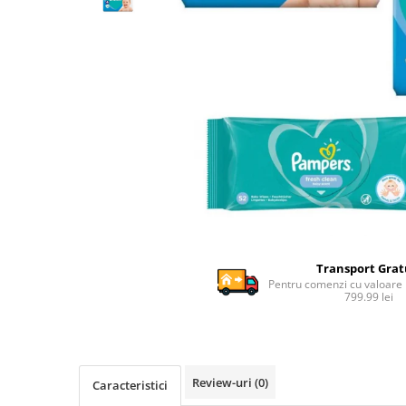
Ghiozdane si genti
Harti de perete si globuri
pamantesti
Plastilina
Librarie online
Fictiune
Manuale si auxiliare scolare
Birotica & Papetarie
Pixuri
Markere
Jucarii, Copii & Bebe
Transport Grat
Igiena si ingrijire
Pentru comenzi cu valoare
799.99 lei
Aparate aerosoli copii
Aspiratoare nazale si accesorii
Cadite bebe si accesorii baie
Creme si lotiuni de corp copii
Review-uri
(0)
Caracteristici
Olite si reductoare WC