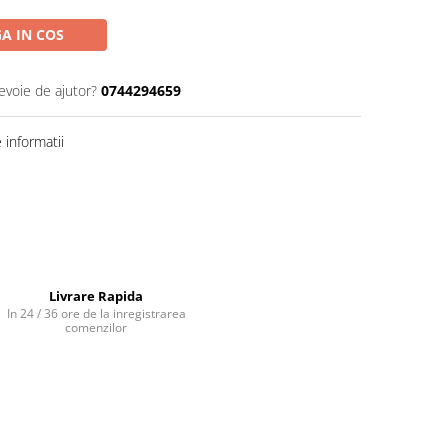
A IN COS
evoie de ajutor?
0744294659
informatii
Livrare Rapida
In 24 / 36 ore de la inregistrarea
comenzilor