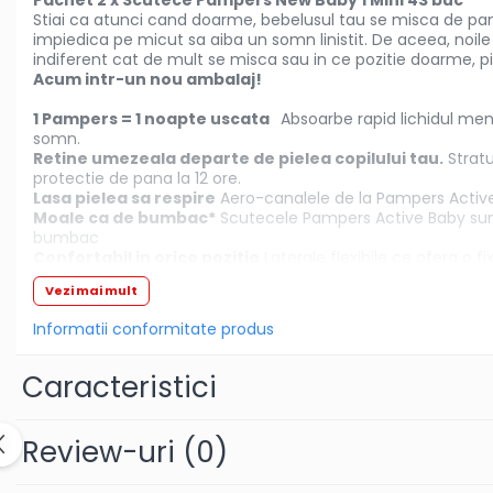
Pachet 2 x Scutece Pampers New Baby 1 Mini 43 buc
Olite si reductoare WC
Stiai ca atunci cand doarme, bebelusul tau se misca de pan
impiedica pe micut sa aiba un somn linistit. De aceea, noile
Sampon si balsam copii
indiferent cat de mult se misca sau in ce pozitie doarme, p
Sapun & Gel de dus copii
Acum intr-un nou ambalaj!
Ulei de corp copii
1 Pampers = 1 noapte uscata
Absoarbe rapid lichidul ment
Tampoane pentru San
somn.
Retine umezeala departe de pielea copilului tau.
Stratu
Set Ingrijire Bebelusi
protectie de pana la 12 ore.
Arme de jucarie
Lasa pielea sa respire
Aero-canalele de la Pampers Active 
Moale ca de bumbac*
Scutecele Pampers Active Baby sunt
Ateliere si bancuri de lucru
bumbac
Bucatarii copii
Confortabil in orice pozitie
Laterale flexibile ce ofera o fi
Carucioare papusi si accesorii
Vezi mai mult
Casute de papusi si mobilier
Informatii conformitate produs
Cuburi si caramizi
Caracteristici
Elicoptere, avioane si nave de
jucarie
Review-uri
(0)
Figurine
Frumusete, bijuterii si accesorii