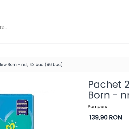
w Born - nr.1, 43 buc (86 buc)
Pachet 
Born - n
Pampers
139,90 RON