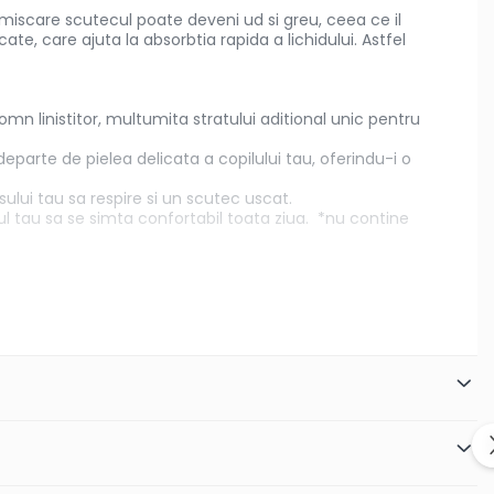
iscare scutecul poate deveni ud si greu, ceea ce il
e, care ajuta la absorbtia rapida a lichidului. Astfel
n linistitor, multumita stratului aditional unic pentru
departe de pielea delicata a copilului tau, oferindu-i o
lui tau sa respire si un scutec uscat.
 tau sa se simta confortabil toata ziua. *nu contine