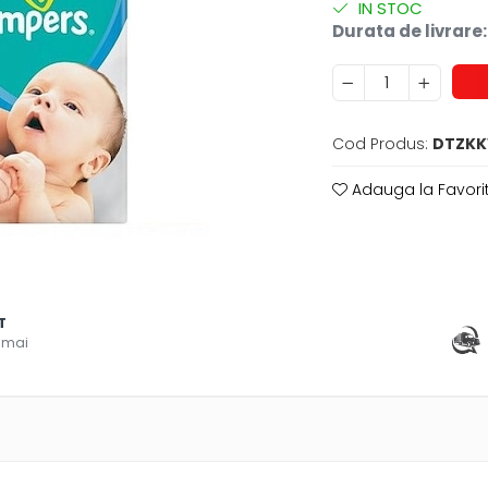
IN STOC
Durata de livrare:
Cod Produs:
DTZK
Adauga la Favori
T
 mai