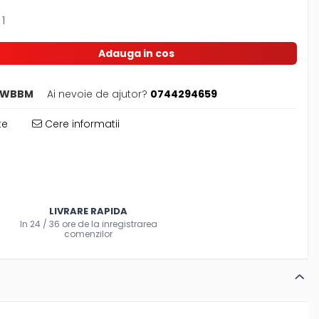
1
Adauga in cos
KWBBM
Ai nevoie de ajutor?
0744294659
te
Cere informatii
LIVRARE RAPIDA
In 24 / 36 ore de la inregistrarea
comenzilor