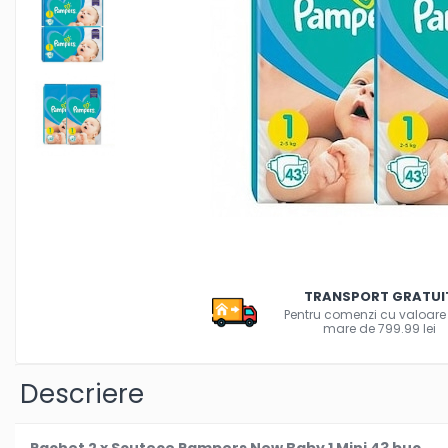
Creioane colorate si carioci
Ghiozdane si genti
Harti de perete si globuri
pamantesti
Plastilina
Librarie online
Fictiune
Manuale si auxiliare scolare
Birotica & Papetarie
Pixuri
Markere
TRANSPORT GRATUI
Jucarii, Copii & Bebe
Pentru comenzi cu valoare
Igiena si ingrijire
mare de 799.99 lei
Aparate aerosoli copii
Aspiratoare nazale si accesorii
Descriere
Cadite bebe si accesorii baie
Creme si lotiuni de corp copii