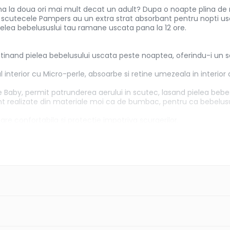
a la doua ori mai mult decat un adult? Dupa o noapte plina de m
 scutecele Pampers au un extra strat absorbant pentru nopti uscat
ielea bebelususlui tau ramane uscata pana la 12 ore.
inand pielea bebelusului uscata peste noaptea, oferindu-i un som
l interior cu Micro-perle, absoarbe si retine umezeala in interior 
Baby, permit patrunderea aerului in scutec, lasand pielea bebesu
 realizate din materiale moi ca de bumbac, pentru ca bebelusul
xare confortabila si protectie impotriva scurgerilor.