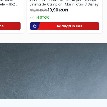
Carte cu Jocuri si Activitati pentru Copii
le = 1152
,,Inima de Campion'' Masini Cars 3 Disney
19,90 RON
39,90 RON
iune delicată
IN STOC
os
Adauga in cos