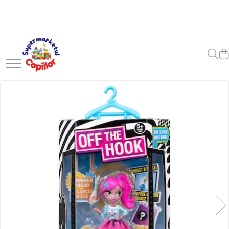
Toate Produsele
Casa, Gradina & Bricolaj
Decoratiuni
Accesorii pentru petrecere
Baloane
Mobila gradina & terasa
Piscine
Gaming, Carti & Birotica
Carti pentru copii
Activitati extracurriculare
Povesti pentru copii
Carti de Povesti pentru Copii
Rechizite si papetarie pentru
copii