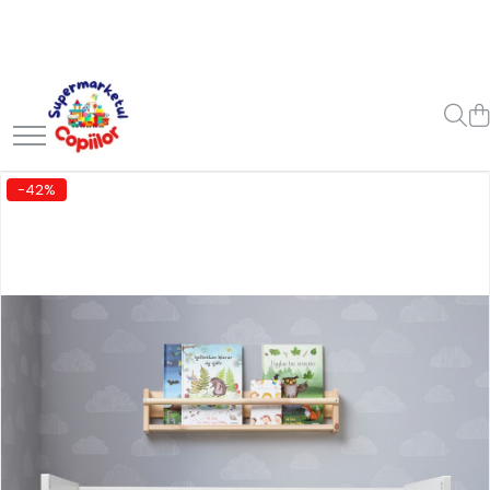
Toate Produsele
Casa, Gradina & Bricolaj
Decoratiuni
Accesorii pentru petrecere
-42%
Baloane
Mobila gradina & terasa
Piscine
Gaming, Carti & Birotica
Carti pentru copii
Activitati extracurriculare
Povesti pentru copii
Carti de Povesti pentru Copii
Rechizite si papetarie pentru
copii