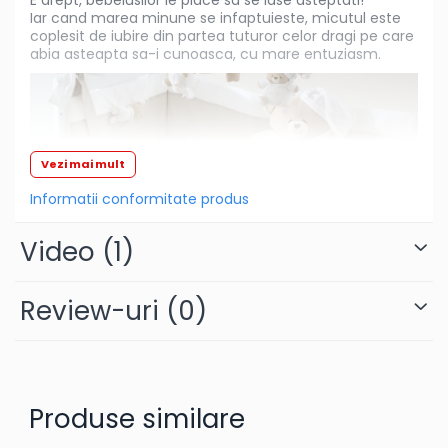
E drept, bebelusilor le place sa se lase asteptati!
Iar cand marea minune se infaptuieste, micutul este
Articole hranire bebelusi
coplesit de iubire din partea tuturor celor dragi pe care
Biberoane, tetine si accesorii
abia asteapta sa-i cunoasca, cu mare entuziasm.
Scaune de masa bebe
Suzete si accesorii
Carti pentru copii
Atlase si enciclopedii pentru copii
Vezi mai mult
Carti pentru Bebelusi
Informatii conformitate produs
Balansoare copii
Video
(1)
Casute si corturi copii
Colaci, ochelari si accesorii inot
copii
Review-uri
(0)
Jucarii pentru plaja si nisip
Tobogane copii
Leagane copii
Produse similare
Masinute si vehicule pentru
copii