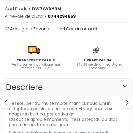
fetite
Cod Produs:
DW7GYXYBM
Instrumente muzicale de jucarie
Ai nevoie de ajutor?
0744294659
Jocuri de societate
Adauga la Favorite
Cere informatii
Jucarii de plus
Masinute
Motociclete de jucarie
Papusi
TRANSPORT GRATUIT
LIVRARE RAPIDA
Pentru comenzi cu valoare mai
In 24 / 36 ore de la inregistrarea
Puzzle
mare de 799.99 lei
comenzilor
Roboti de jucarie
Descriere
Set joaca doctor
Set joaca gradinarit
Deseori, pentru multe multe mamici, noua luni in
Set joaca supermarket
asteptarea puiului de om pe care-l vegheaza zi si
Seturi de constructie
noapte in burtica, par cativa ani.
Cu cat se apropie momentul mult asteptat, cu atat
Utilaje constructie de jucarie
parca timpul trece mai greu.
Hrana bebelusi