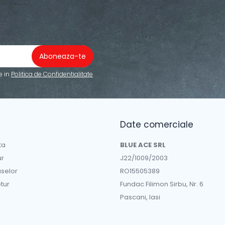
e in
Politica de Confidentialitate
Date comerciale
ta
BLUE ACE SRL
ur
J22/1009/2003
uselor
RO15505389
tur
Fundac Filimon Sirbu, Nr. 6
Pascani, Iasi