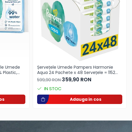
tele Umede
Șervețele Umede Pampers Harmonie
Plastic,
Aqua 24 Pachete x 48 Servețele = 1152
cata, Fara
Servețele pentru Bebeluși, protejează
359,90 RON
599,90 RON
împotriva iritațiilor pielii, loțiune delicată
cu 99% apă pura
IN STOC
os
Adauga in cos