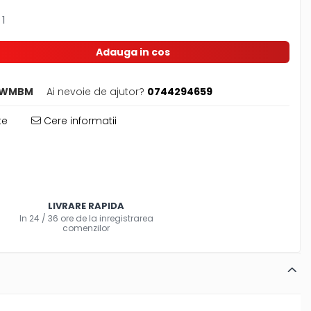
1
Adauga in cos
JWMBM
Ai nevoie de ajutor?
0744294659
te
Cere informatii
LIVRARE RAPIDA
In 24 / 36 ore de la inregistrarea
comenzilor