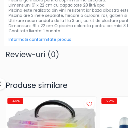
Piscina gonflabila pentru copii in forma circulara.
Olite si reductoare WC
Dimensiuni 61 x 22 cm cu capacitate 28 litri/apa.
Piscina este realizata din vinil rezistent iar baza albastra e
Sampon si balsam copii
Piscina are 3 inele separate, fiecare o culoare: roz, galben si
Sapun & Gel de dus copii
Utilizare recomandata de la 1 la 3 ani, cu kit de plasture pent
Dimensiuni: 61 x 22 cm O piscina colorata pentru cei mici 3 
Ulei de corp copii
Cantitate livrata: 1 bucata
Tampoane pentru San
Informatii conformitate produs
Set Ingrijire Bebelusi
Arme de jucarie
Review-uri
(0)
Ateliere si bancuri de lucru
Bucatarii copii
Carucioare papusi si accesorii
Produse similare
Casute de papusi si mobilier
Cuburi si caramizi
-46%
-22%
Elicoptere, avioane si nave de
jucarie
Figurine
Frumusete, bijuterii si accesorii