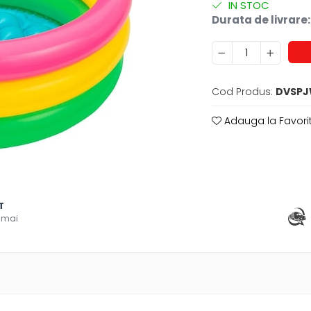
IN STOC
Durata de livrare:
Cod Produs:
DVSP
Adauga la Favori
T
 mai