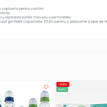
ste captusita pentru confort.
 verde.
ru repararea porilor mici sau a perforatiilor.
fund gonflabil Capacitate: 33 litri pentru o adancime a apei de 1
-50%
NOU