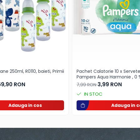
ane 250ml, R0110, baieti, Primii
Pachet Calatorie 10 x Serve
Pampers Aqua Harmonie , 0 % 
Piele Sensibila, Curatare Deli
69,90 RON
3,99 RON
7,99 RON
Parfum
IN STOC
Adauga in cos
Adauga in c