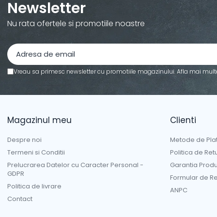
Newsletter
Articole hranire bebelusi
Nu rata ofertele si promotiile noastre
Biberoane, tetine si accesorii
Scaune de masa bebe
Suzete si accesorii
Carti pentru copii
Vreau sa primesc newsletter cu promotiile magazinului. Afla mai mult
Atlase si enciclopedii pentru copii
Carti pentru Bebelusi
Balansoare copii
Casute si corturi copii
Magazinul meu
Clienti
Colaci, ochelari si accesorii inot
Despre noi
Metode de Pla
copii
Termeni si Conditii
Politica de Ret
Jucarii pentru plaja si nisip
Prelucrarea Datelor cu Caracter Personal -
Garantia Prod
Tobogane copii
GDPR
Formular de Re
Politica de livrare
Leagane copii
ANPC
Contact
Masinute si vehicule pentru
copii