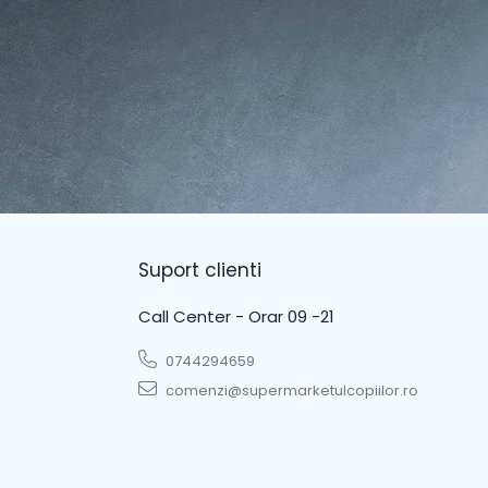
Suport clienti
Call Center - Orar 09 -21
0744294659
comenzi@supermarketulcopiilor.ro