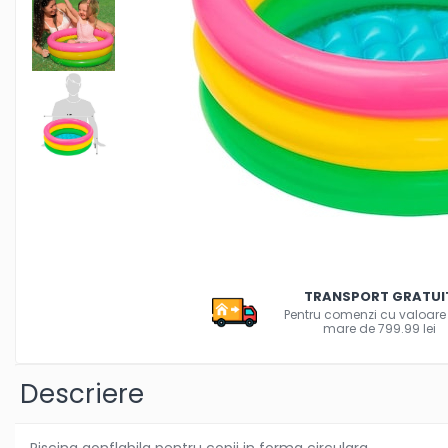
Creioane colorate si carioci
Ghiozdane si genti
Harti de perete si globuri
pamantesti
Plastilina
Librarie online
Fictiune
Manuale si auxiliare scolare
Birotica & Papetarie
Pixuri
Markere
TRANSPORT GRATUI
Jucarii, Copii & Bebe
Pentru comenzi cu valoare
Igiena si ingrijire
mare de 799.99 lei
Aparate aerosoli copii
Aspiratoare nazale si accesorii
Descriere
Cadite bebe si accesorii baie
Creme si lotiuni de corp copii