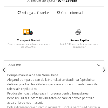
Ai nevoie de ajutor?
0744294659
Sampon si balsam copii
Sapun & Gel de dus copii
Adauga la Favorite
Cere informatii
Ulei de corp copii
Tampoane pentru San
Set Ingrijire Bebelusi
Arme de jucarie
Transport Gratuit
Livrare Rapida
Ateliere si bancuri de lucru
Pentru comenzi cu valoare mai mare
In 24 / 36 ore de la inregistrarea
de 799.99 lei
comenzilor
Bucatarii copii
Carucioare papusi si accesorii
Descriere
Casute de papusi si mobilier
Cuburi si caramizi
Pompa manuala de san Noriel Bebe
Alegand pompa de san de la Noriel, ai certitudinea faptului ca
Elicoptere, avioane si nave de
detii un produs de calitate superioara, conceput pentru nevoile
jucarie
tale si ale copilului tau.
Figurine
Produsele noastre lucreaza impreuna pentru bunastarea
bebelusului si iti ofera flexibilitatea de care ai nevoie pentru a
Frumusete, bijuterii si accesorii
avea grija de nou-nascut.
fetite
Poti extrage laptele direct in recipientul inclus pentru a-l pastra la