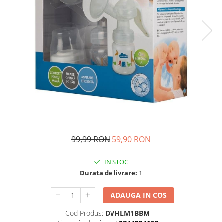
Ghiozdane si genti
Harti de perete si globuri
pamantesti
Plastilina
Librarie online
Fictiune
Manuale si auxiliare scolare
Birotica & Papetarie
Pixuri
Markere
99,99 RON
59,90 RON
Jucarii, Copii & Bebe
Igiena si ingrijire
IN STOC
Aparate aerosoli copii
Durata de livrare:
1
Aspiratoare nazale si accesorii
Cadite bebe si accesorii baie
ADAUGA IN COS
Creme si lotiuni de corp copii
Cod Produs:
DVHLM1BBM
Olite si reductoare WC