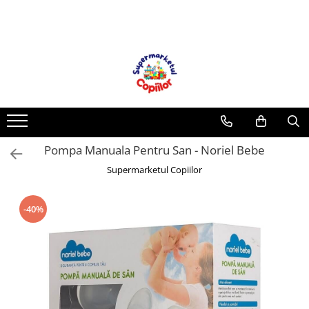
Toate Produsele
Casa, Gradina & Bricolaj
Decoratiuni
Accesorii pentru petrecere
Baloane
Pompa Manuala Pentru San - Noriel Bebe
Mobila gradina & terasa
Supermarketul Copiilor
Piscine
Gaming, Carti & Birotica
Carti pentru copii
-40%
Activitati extracurriculare
Povesti pentru copii
Carti de Povesti pentru Copii
Rechizite si papetarie pentru copii
Creioane colorate si carioci