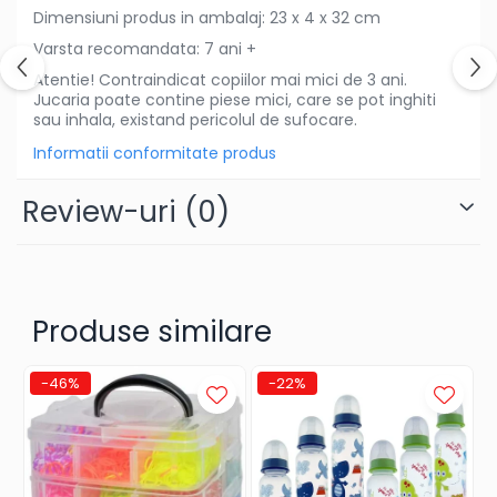
fetite
Dimensiuni produs in ambalaj: 23 x 4 x 32 cm
Instrumente muzicale de jucarie
Varsta recomandata: 7 ani +
Atentie! Contraindicat copiilor mai mici de 3 ani.
Jocuri de societate
Jucaria poate contine piese mici, care se pot inghiti
Jucarii de plus
sau inhala, existand pericolul de sufocare.
Masinute
Informatii conformitate produs
Motociclete de jucarie
Review-uri
(0)
Papusi
Puzzle
Roboti de jucarie
Set joaca doctor
Produse similare
Set joaca gradinarit
-46%
-22%
Set joaca supermarket
Seturi de constructie
Utilaje constructie de jucarie
Hrana bebelusi