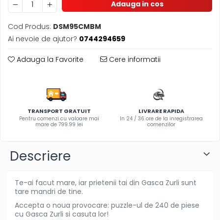
Adauga in cos
Olite si reductoare WC
Sampon si balsam copii
Cod Produs:
DSM95CMBM
Sapun & Gel de dus copii
Ai nevoie de ajutor?
0744294659
Ulei de corp copii
Tampoane pentru San
Adauga la Favorite
Cere informatii
Set Ingrijire Bebelusi
Arme de jucarie
Ateliere si bancuri de lucru
TRANSPORT GRATUIT
LIVRARE RAPIDA
Bucatarii copii
Pentru comenzi cu valoare mai
In 24 / 36 ore de la inregistrarea
mare de 799.99 lei
comenzilor
Carucioare papusi si accesorii
Casute de papusi si mobilier
Descriere
Cuburi si caramizi
Elicoptere, avioane si nave de
Te-ai facut mare, iar prietenii tai din Gasca Zurli sunt
jucarie
tare mandri de tine.
Figurine
Accepta o noua provocare: puzzle-ul de 240 de piese
cu Gasca Zurli si casuta lor!
Frumusete, bijuterii si accesorii