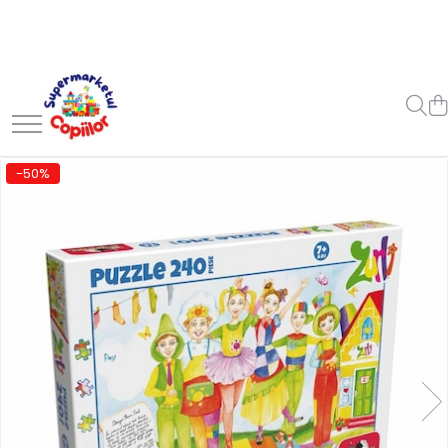
Toate Produsele
Casa, Gradina & Bricolaj
Decoratiuni
Accesorii pentru petrecere
-50%
Baloane
Mobila gradina & terasa
Piscine
Gaming, Carti & Birotica
Carti pentru copii
Activitati extracurriculare
Povesti pentru copii
Carti de Povesti pentru Copii
Rechizite si papetarie pentru
copii