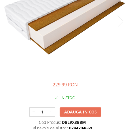
Ghiozdane si genti
Harti de perete si globuri
pamantesti
Plastilina
Librarie online
Fictiune
Manuale si auxiliare scolare
Birotica & Papetarie
Pixuri
Markere
Jucarii, Copii & Bebe
229,99 RON
Igiena si ingrijire
Aparate aerosoli copii
IN STOC
Aspiratoare nazale si accesorii
ADAUGA IN COS
Cadite bebe si accesorii baie
Creme si lotiuni de corp copii
Cod Produs:
DBL9X8BBM
Olite si reductoare WC
Ai nevoie de ajutor?
0744294659