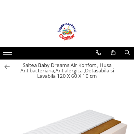
Toate Produsele
Casa, Gradina & Bricolaj
Decoratiuni
Accesorii pentru petrecere
Baloane
Saltea Baby Dreams Air Konfort , Husa
Mobila gradina & terasa
Antibacteriana,Antialergica ,Detasabila si
Piscine
Lavabila 120 X 60 X 10 cm
Gaming, Carti & Birotica
Carti pentru copii
Activitati extracurriculare
Povesti pentru copii
Carti de Povesti pentru Copii
Rechizite si papetarie pentru copii
Creioane colorate si carioci