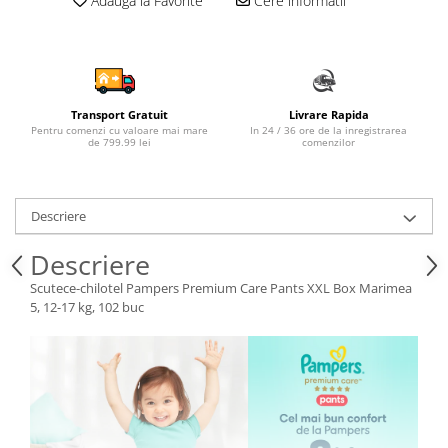
Adauga la Favorite
Cere informatii
Sampon si balsam copii
Sapun & Gel de dus copii
Ulei de corp copii
Tampoane pentru San
Transport Gratuit
Livrare Rapida
Set Ingrijire Bebelusi
Pentru comenzi cu valoare mai mare
In 24 / 36 ore de la inregistrarea
de 799.99 lei
comenzilor
Arme de jucarie
Ateliere si bancuri de lucru
Bucatarii copii
Descriere
Carucioare papusi si accesorii
Descriere
Casute de papusi si mobilier
Scutece-chilotel Pampers Premium Care Pants XXL Box Marimea
Cuburi si caramizi
5, 12-17 kg, 102 buc
Elicoptere, avioane si nave de
jucarie
Figurine
Frumusete, bijuterii si accesorii
fetite