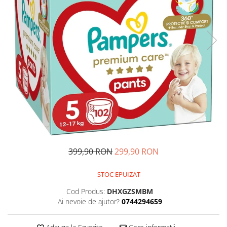
Ghiozdane si genti
Harti de perete si globuri
pamantesti
Plastilina
Librarie online
Fictiune
Manuale si auxiliare scolare
Birotica & Papetarie
Pixuri
Markere
Jucarii, Copii & Bebe
399,90 RON
299,90 RON
Igiena si ingrijire
Aparate aerosoli copii
STOC EPUIZAT
Aspiratoare nazale si accesorii
Cod Produs:
DHXGZSMBM
Cadite bebe si accesorii baie
Ai nevoie de ajutor?
0744294659
Creme si lotiuni de corp copii
Olite si reductoare WC