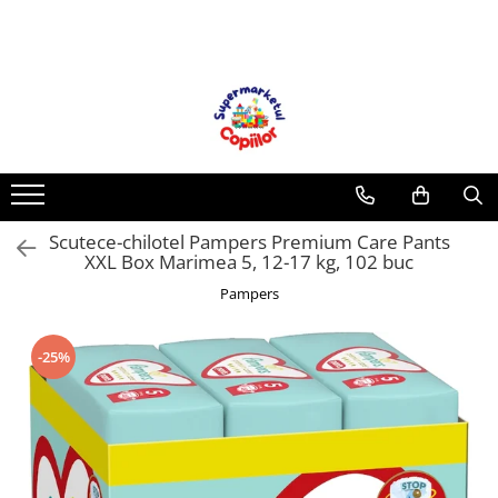
Toate Produsele
Casa, Gradina & Bricolaj
Decoratiuni
Accesorii pentru petrecere
Baloane
Scutece-chilotel Pampers Premium Care Pants
Mobila gradina & terasa
XXL Box Marimea 5, 12-17 kg, 102 buc
Piscine
Pampers
Gaming, Carti & Birotica
Carti pentru copii
-25%
Activitati extracurriculare
Povesti pentru copii
Carti de Povesti pentru Copii
Rechizite si papetarie pentru copii
Creioane colorate si carioci