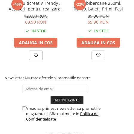
Articole hranire bebelusi
Set Multicreativ Trendy ,
Set 6 biberoane 250ml,
-46%
-22%
Accesorii pentru realizarea
R0110, baieti, Primii Pasi
Biberoane, tetine si accesorii
Bratarilor din elastic ,
129,90 RON
89,90 RON
Scaune de masa bebe
Rainbow Loom Bands , 3500
69,90 RON
69,90 RON
Suzete si accesorii
piese , Multicolor
IN STOC
IN STOC
Carti pentru copii
Atlase si enciclopedii pentru copii
ADAUGA IN COS
ADAUGA IN COS
Carti pentru Bebelusi
Balansoare copii
Casute si corturi copii
Colaci, ochelari si accesorii inot
Newsletter
Nu rata ofertele si promotiile noastre
copii
Jucarii pentru plaja si nisip
Tobogane copii
Vreau sa primesc newsletter cu promotiile
Leagane copii
magazinului. Afla mai multe in
Politica de
Confidentialitate
Masinute si vehicule pentru copii
Piscine copii