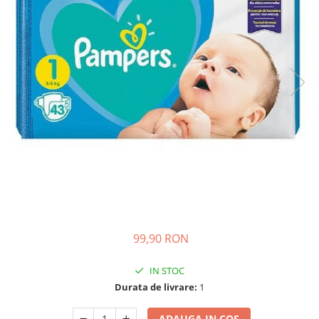
Ghiozdane si genti
Harti de perete si globuri
pamantesti
Plastilina
Librarie online
Fictiune
Manuale si auxiliare scolare
Birotica & Papetarie
Pixuri
Markere
Jucarii, Copii & Bebe
Igiena si ingrijire
99,90 RON
Aparate aerosoli copii
Aspiratoare nazale si accesorii
IN STOC
Cadite bebe si accesorii baie
Durata de livrare:
1
Creme si lotiuni de corp copii
Olite si reductoare WC
ADAUGA IN COS