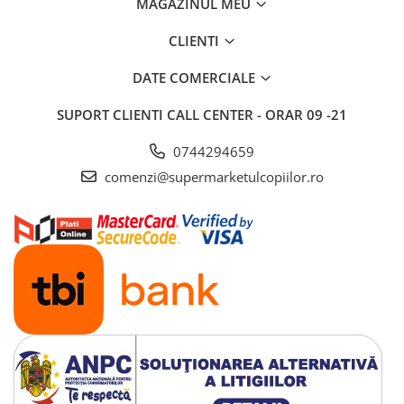
MAGAZINUL MEU
Saltele si mingi pentru plaja
CLIENTI
Spatii de joaca si accesorii
Triciclete
DATE COMERCIALE
Zmeie si jucarii zburatoare
SUPORT CLIENTI
CALL CENTER - ORAR 09 -21
Camera copilului
0744294659
Balansoare, leagane si hamace
bebelusi
comenzi@supermarketulcopiilor.ro
Lenjerii si huse patut
Mobilier camera copii
Monitoare video bebelusi
Paturici bebe
Patut bebe
Saltele copii
Sisteme de siguranta copii
Imbracaminte si incaltaminte
Body-uri copii