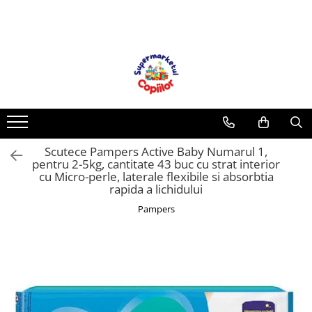
Toate Produsele
Casa, Gradina & Bricolaj
Decoratiuni
Accesorii pentru petrecere
Baloane
Scutece Pampers Active Baby Numarul 1,
Mobila gradina & terasa
pentru 2-5kg, cantitate 43 buc cu strat interior
Piscine
cu Micro-perle, laterale flexibile si absorbtia
rapida a lichidului
Gaming, Carti & Birotica
Carti pentru copii
Pampers
Activitati extracurriculare
Povesti pentru copii
Carti de Povesti pentru Copii
Rechizite si papetarie pentru copii
Creioane colorate si carioci