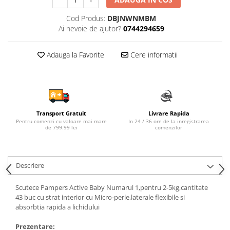
Sampon si balsam copii
Cod Produs:
DBJNWNMBM
Sapun & Gel de dus copii
Ai nevoie de ajutor?
0744294659
Ulei de corp copii
Tampoane pentru San
Adauga la Favorite
Cere informatii
Set Ingrijire Bebelusi
Arme de jucarie
Ateliere si bancuri de lucru
Bucatarii copii
Transport Gratuit
Livrare Rapida
Pentru comenzi cu valoare mai mare
In 24 / 36 ore de la inregistrarea
Carucioare papusi si accesorii
de 799.99 lei
comenzilor
Casute de papusi si mobilier
Cuburi si caramizi
Descriere
Elicoptere, avioane si nave de
jucarie
Scutece Pampers Active Baby Numarul 1,pentru 2-5kg,cantitate
43 buc cu strat interior cu Micro-perle,laterale flexibile si
Figurine
absorbtia rapida a lichidului
Frumusete, bijuterii si accesorii
fetite
Prezentare: