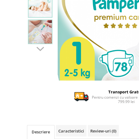
Ghiozdane si genti
Harti de perete si globuri
pamantesti
Plastilina
Librarie online
Fictiune
Manuale si auxiliare scolare
Birotica & Papetarie
Pixuri
Markere
Jucarii, Copii & Bebe
Transport Grat
Igiena si ingrijire
Pentru comenzi cu valoare
799.99 lei
Aparate aerosoli copii
Aspiratoare nazale si accesorii
Cadite bebe si accesorii baie
Creme si lotiuni de corp copii
Caracteristici
Review-uri
(0)
Descriere
Olite si reductoare WC