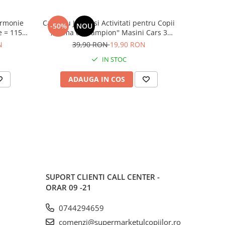
Carte cu Jocuri si Activitati pentru Copii
Pachet Ca
-50%
NOU
-50%
e = 1152
,,Inima de Campion'' Masini Cars 3
Pampers A
Disney
Piele Sens
N
39,90 RON
19,90 RON
oțiune
IN STOC
ra
ADAUGA IN COS
AD
SUPORT CLIENTI
CALL CENTER -
ORAR 09 -21
0744294659
comenzi@supermarketulcopiilor.ro