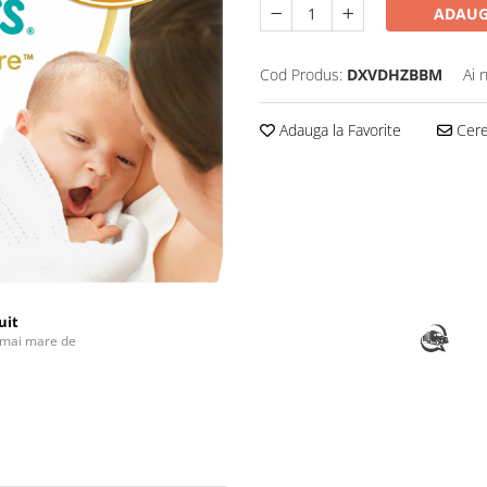
ADAUG
Cod Produs:
DXVDHZBBM
Ai 
Adauga la Favorite
Cere 
uit
 mai mare de