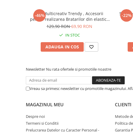
Instrumente muzicale de jucarie
Set Multicreativ Trendy , Accesorii
Set 6 
-46%
-22%
Jocuri de societate
pentru realizarea Bratarilor din elastic ,
Jucarii de plus
Rainbow Loom Bands , 3500 piese ,
129,90 RON
69,90 RON
Multicolor
Masinute
IN STOC
Motociclete de jucarie
ADAUGA IN COS
Papusi
Puzzle
Newsletter
Nu rata ofertele si promotiile noastre
Roboti de jucarie
Set joaca doctor
Vreau sa primesc newsletter cu promotiile magazinului. Af
Set joaca gradinarit
Set joaca supermarket
MAGAZINUL MEU
CLIENTI
Seturi de constructie
Despre noi
Metode de
Utilaje constructie de jucarie
Termeni si Conditii
Politica d
Hrana bebelusi
Prelucrarea Datelor cu Caracter Personal -
Garantia 