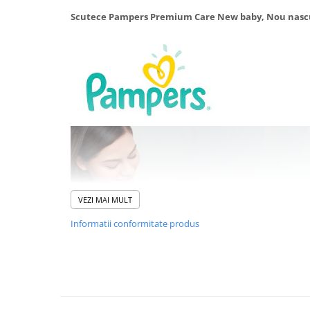
Sampon si balsam copii
Scutece Pampers Premium Care New baby, Nou nascu
Sapun & Gel de dus copii
Ulei de corp copii
Tampoane pentru San
Set Ingrijire Bebelusi
Arme de jucarie
Ateliere si bancuri de lucru
Bucatarii copii
Carucioare papusi si accesorii
Casute de papusi si mobilier
VEZI MAI MULT
Cuburi si caramizi
Informatii conformitate produs
Elicoptere, avioane si nave de
jucarie
Figurine
Frumusete, bijuterii si accesorii
fetite