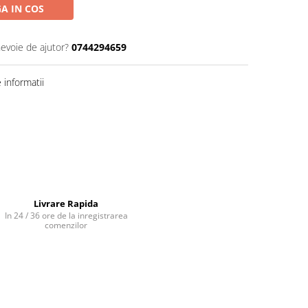
A IN COS
nevoie de ajutor?
0744294659
informatii
Livrare Rapida
In 24 / 36 ore de la inregistrarea
comenzilor