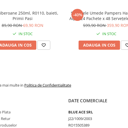
biberoane 250ml, R0110, baieti,
Șervețele Umede Pampers Harmonie
-40%
Primii Pasi
Aqua 24 Pachete x 48 Servețel
Servețele pentru Bebeluși, protejează
89,90 RON
69,90 RON
599,90 RON
359,90 RO
împotriva iritațiilor pielii, l
IN STOC
IN STOC
delicată cu 99% apă pu
ADAUGA IN COS
ADAUGA IN COS
la mai multe in
Politica de Confidentialitate
DATE COMERCIALE
 Plata
BLUE ACE SRL
e Retur
J22/1009/2003
Produselor
RO15505389