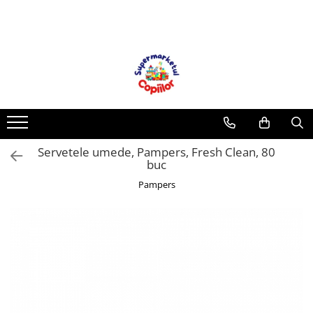
Toate Produsele
Casa, Gradina & Bricolaj
Decoratiuni
Accesorii pentru petrecere
Baloane
Servetele umede, Pampers, Fresh Clean, 80
Mobila gradina & terasa
buc
Piscine
Pampers
Gaming, Carti & Birotica
Carti pentru copii
Activitati extracurriculare
Povesti pentru copii
Carti de Povesti pentru Copii
Rechizite si papetarie pentru copii
Creioane colorate si carioci