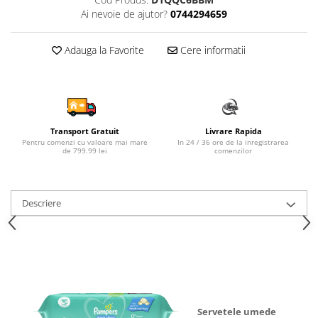
Ai nevoie de ajutor?
0744294659
Sampon si balsam copii
Sapun & Gel de dus copii
Adauga la Favorite
Cere informatii
Ulei de corp copii
Tampoane pentru San
Set Ingrijire Bebelusi
Arme de jucarie
Ateliere si bancuri de lucru
Transport Gratuit
Livrare Rapida
Pentru comenzi cu valoare mai mare
In 24 / 36 ore de la inregistrarea
Bucatarii copii
de 799.99 lei
comenzilor
Carucioare papusi si accesorii
Casute de papusi si mobilier
Descriere
Cuburi si caramizi
Elicoptere, avioane si nave de
jucarie
Figurine
Frumusete, bijuterii si accesorii
fetite
Servetele umede