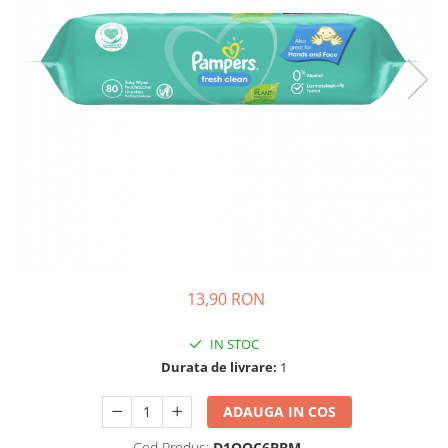
Ghiozdane si genti
Harti de perete si globuri
pamantesti
Plastilina
Librarie online
Fictiune
Manuale si auxiliare scolare
Birotica & Papetarie
Pixuri
Markere
Jucarii, Copii & Bebe
13,90 RON
Igiena si ingrijire
Aparate aerosoli copii
IN STOC
Aspiratoare nazale si accesorii
Durata de livrare:
1
Cadite bebe si accesorii baie
ADAUGA IN COS
Creme si lotiuni de corp copii
Olite si reductoare WC
Cod Produs:
D1QQC6BBM