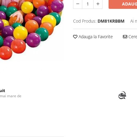
ADAUG
Cod Produs:
DM81KRBBM
Ai 
Adauga la Favorite
Cere 
uit
 mai mare de