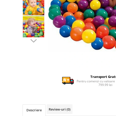
Ghiozdane si genti
Harti de perete si globuri
pamantesti
Plastilina
Librarie online
Fictiune
Manuale si auxiliare scolare
Birotica & Papetarie
Pixuri
Markere
Jucarii, Copii & Bebe
Transport Grat
Igiena si ingrijire
Pentru comenzi cu valoare
799.99 lei
Aparate aerosoli copii
Aspiratoare nazale si accesorii
Cadite bebe si accesorii baie
Creme si lotiuni de corp copii
Review-uri
(0)
Descriere
Olite si reductoare WC