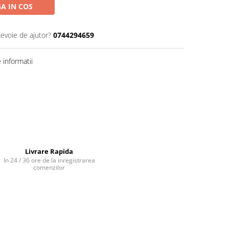
A IN COS
nevoie de ajutor?
0744294659
informatii
Livrare Rapida
In 24 / 36 ore de la inregistrarea
comenzilor