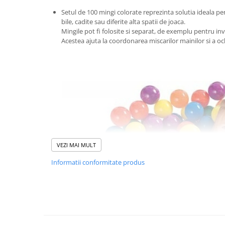
Sampon si balsam copii
Setul de 100 mingi colorate reprezinta solutia ideala pen
bile, cadite sau diferite alta spatii de joaca.
Sapun & Gel de dus copii
Mingile pot fi folosite si separat, de exemplu pentru inv
Ulei de corp copii
Acestea ajuta la coordonarea miscarilor mainilor si a ochi
Tampoane pentru San
Set Ingrijire Bebelusi
Arme de jucarie
Ateliere si bancuri de lucru
Bucatarii copii
Carucioare papusi si accesorii
Casute de papusi si mobilier
VEZI MAI MULT
Cuburi si caramizi
Informatii conformitate produs
Elicoptere, avioane si nave de
jucarie
Figurine
Frumusete, bijuterii si accesorii
fetite