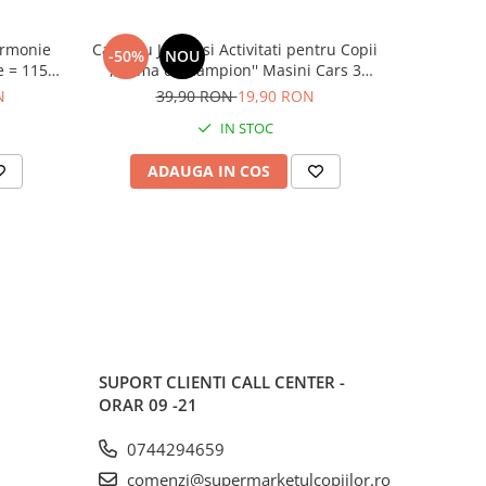
Carte cu Jocuri si Activitati pentru Copii
Pachet Ca
-50%
NOU
-50%
e = 1152
,,Inima de Campion'' Masini Cars 3
Pampers A
Disney
Piele Sens
N
39,90 RON
19,90 RON
oțiune
IN STOC
ra
ADAUGA IN COS
AD
SUPORT CLIENTI
CALL CENTER -
ORAR 09 -21
0744294659
comenzi@supermarketulcopiilor.ro