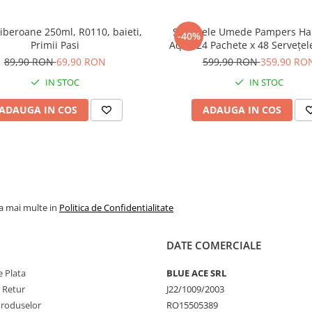
biberoane 250ml, R0110, baieti,
Șervețele Umede Pampers Harmonie
-40%
Primii Pasi
Aqua 24 Pachete x 48 Servețel
Servețele pentru Bebeluși, protejează
89,90 RON
69,90 RON
599,90 RON
359,90 RO
împotriva iritațiilor pielii, l
IN STOC
IN STOC
delicată cu 99% apă pu
ADAUGA IN COS
ADAUGA IN COS
ri bucurie și distracție fiecărui
ate cu bile, țarcuri de joacă,
cât şi în exterior.
la mai multe in
Politica de Confidentialitate
ur și cu diametru de 7 cm.
-aţi văzut în piscina cu bile. În
DATE COMERCIALE
mingilor în funcție de dorinţa
 Plata
BLUE ACE SRL
, în care veţi putea depozita bilele
e Retur
J22/1009/2003
 cascada de mingi colorate. Acesta
Produselor
RO15505389