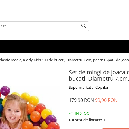
plastic moale, Kiddy Kids 100 de bucati, Diametru 7.cm, pentru Spatii de Joaca
Set de mingi de joaca 
bucati, Diametru 7.cm, 
Supermarketul Copiilor
179,90 RON
99,90 RON
IN STOC
Durata de livrare:
1