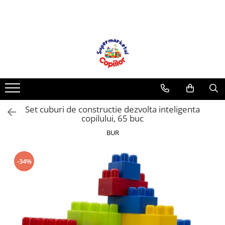
Toate Produsele
Casa, Gradina & Bricolaj
Decoratiuni
Accesorii pentru petrecere
Baloane
Set cuburi de constructie dezvolta inteligenta
Mobila gradina & terasa
copilului, 65 buc
Piscine
BUR
Gaming, Carti & Birotica
Carti pentru copii
-34%
Activitati extracurriculare
Povesti pentru copii
Carti de Povesti pentru Copii
Rechizite si papetarie pentru copii
Creioane colorate si carioci