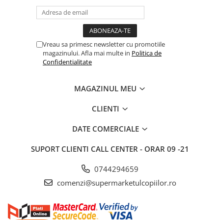
Articole hranire bebelusi
Biberoane, tetine si accesorii
Scaune de masa bebe
Suzete si accesorii
Vreau sa primesc newsletter cu promotiile
magazinului. Afla mai multe in
Politica de
Carti pentru copii
Confidentialitate
Atlase si enciclopedii pentru copii
Carti pentru Bebelusi
MAGAZINUL MEU
Balansoare copii
CLIENTI
Casute si corturi copii
Colaci, ochelari si accesorii inot
DATE COMERCIALE
copii
SUPORT CLIENTI
CALL CENTER - ORAR 09 -21
Jucarii pentru plaja si nisip
Tobogane copii
0744294659
Leagane copii
comenzi@supermarketulcopiilor.ro
Masinute si vehicule pentru copii
Piscine copii