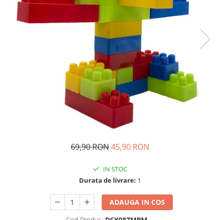
Ghiozdane si genti
Harti de perete si globuri
pamantesti
Plastilina
Librarie online
Fictiune
Manuale si auxiliare scolare
Birotica & Papetarie
Pixuri
Markere
Jucarii, Copii & Bebe
69,90 RON
45,90 RON
Igiena si ingrijire
Aparate aerosoli copii
IN STOC
Aspiratoare nazale si accesorii
Durata de livrare:
1
Cadite bebe si accesorii baie
ADAUGA IN COS
Creme si lotiuni de corp copii
Olite si reductoare WC
Cod Produs:
D6X087MBM