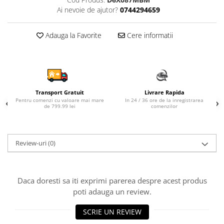
Ai nevoie de ajutor?
0744294659
Sampon si balsam copii
Sapun & Gel de dus copii
Adauga la Favorite
Cere informatii
Ulei de corp copii
Tampoane pentru San
Set Ingrijire Bebelusi
Arme de jucarie
Ateliere si bancuri de lucru
Transport Gratuit
Livrare Rapida
Pentru comenzi cu valoare mai mare
In 24 / 36 ore de la inregistrarea
Bucatarii copii
de 799.99 lei
comenzilor
Carucioare papusi si accesorii
Casute de papusi si mobilier
Review-uri
(0)
Cuburi si caramizi
Elicoptere, avioane si nave de
jucarie
Daca doresti sa iti exprimi parerea despre acest produs
poti adauga un review.
Figurine
Frumusete, bijuterii si accesorii
SCRIE UN REVIEW
fetite