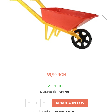
Ghiozdane si genti
Harti de perete si globuri
pamantesti
Plastilina
Librarie online
Fictiune
Manuale si auxiliare scolare
Birotica & Papetarie
Pixuri
Markere
Jucarii, Copii & Bebe
69,90 RON
Igiena si ingrijire
Aparate aerosoli copii
IN STOC
Aspiratoare nazale si accesorii
Durata de livrare:
1
Cadite bebe si accesorii baie
ADAUGA IN COS
Creme si lotiuni de corp copii
Olite si reductoare WC
Cod Produs:
D0348TMBM