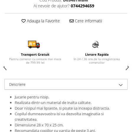
Ai nevoie de ajutor?
0744294659
Sampon si balsam copii
Sapun & Gel de dus copii
Adauga la Favorite
Cere informatii
Ulei de corp copii
Tampoane pentru San
Set Ingrijire Bebelusi
Arme de jucarie
Ateliere si bancuri de lucru
Transport Gratuit
Livrare Rapida
Pentru comenzi cu valoare mai mare
In 24 / 36 ore de la inregistrarea
Bucatarii copii
de 799.99 lei
comenzilor
Carucioare papusi si accesorii
Casute de papusi si mobilier
Descriere
Cuburi si caramizi
Jucarie pentru nisip.
Elicoptere, avioane si nave de
Realizata dintr-un material de inalta calitate.
jucarie
Doar nisipul mai lipseste, si poate sa inceapa distractia.
Copilul dumneavoastra isi va dezvolta imaginatia si
Figurine
creativitatea.
Frumusete, bijuterii si accesorii
Dimensiune 28 x 70 x 25 cm.
fetite
Recomandata copiilor cu varsta de peste 3 ani.