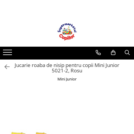
Toate Produsele
Casa, Gradina & Bricolaj
Decoratiuni
Accesorii pentru petrecere
Baloane
Jucarie roaba de nisip pentru copii Mini Junior
Mobila gradina & terasa
5021-2, Rosu
Piscine
Mini Junior
Gaming, Carti & Birotica
Carti pentru copii
Activitati extracurriculare
Povesti pentru copii
Carti de Povesti pentru Copii
Rechizite si papetarie pentru copii
Creioane colorate si carioci