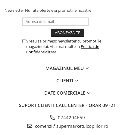
Articole hranire bebelusi
Biberoane, tetine si accesorii
Newsletter
Nu rata ofertele si promotiile noastre
Scaune de masa bebe
Suzete si accesorii
Carti pentru copii
Vreau sa primesc newsletter cu promotiile
Atlase si enciclopedii pentru copii
magazinului. Afla mai multe in
Politica de
Carti pentru Bebelusi
Confidentialitate
Balansoare copii
Casute si corturi copii
MAGAZINUL MEU
Colaci, ochelari si accesorii inot
CLIENTI
copii
Jucarii pentru plaja si nisip
DATE COMERCIALE
Tobogane copii
SUPORT CLIENTI
CALL CENTER - ORAR 09 -21
Leagane copii
0744294659
Masinute si vehicule pentru copii
comenzi@supermarketulcopiilor.ro
Piscine copii