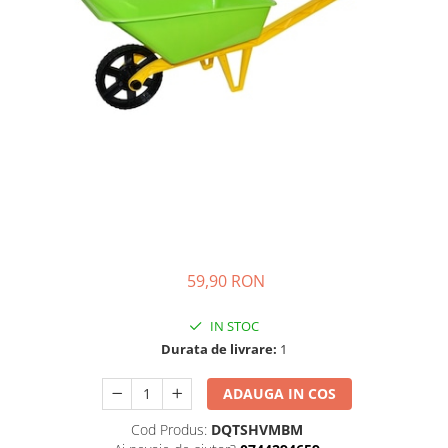
Ghiozdane si genti
Harti de perete si globuri
pamantesti
Plastilina
Librarie online
Fictiune
Manuale si auxiliare scolare
Birotica & Papetarie
Pixuri
Markere
59,90 RON
Jucarii, Copii & Bebe
Igiena si ingrijire
IN STOC
Aparate aerosoli copii
Durata de livrare:
1
Aspiratoare nazale si accesorii
Cadite bebe si accesorii baie
ADAUGA IN COS
Creme si lotiuni de corp copii
Cod Produs:
DQTSHVMBM
Olite si reductoare WC