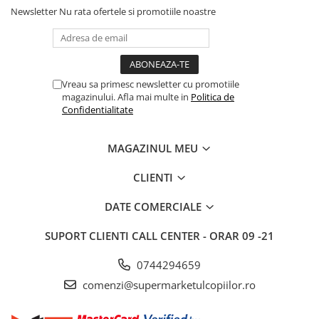
Articole hranire bebelusi
Newsletter
Nu rata ofertele si promotiile noastre
Biberoane, tetine si accesorii
Scaune de masa bebe
Suzete si accesorii
Carti pentru copii
Vreau sa primesc newsletter cu promotiile
magazinului. Afla mai multe in
Politica de
Atlase si enciclopedii pentru copii
Confidentialitate
Carti pentru Bebelusi
Balansoare copii
MAGAZINUL MEU
Casute si corturi copii
CLIENTI
Colaci, ochelari si accesorii inot
copii
DATE COMERCIALE
Jucarii pentru plaja si nisip
SUPORT CLIENTI
CALL CENTER - ORAR 09 -21
Tobogane copii
Leagane copii
0744294659
comenzi@supermarketulcopiilor.ro
Masinute si vehicule pentru copii
Piscine copii