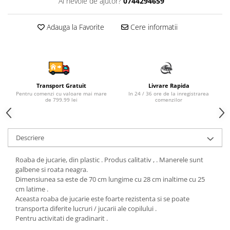
Ai nevoie de ajutor?
0744294659
Sampon si balsam copii
Sapun & Gel de dus copii
Adauga la Favorite
Cere informatii
Ulei de corp copii
Tampoane pentru San
Set Ingrijire Bebelusi
Arme de jucarie
Transport Gratuit
Livrare Rapida
Ateliere si bancuri de lucru
Pentru comenzi cu valoare mai mare
In 24 / 36 ore de la inregistrarea
de 799.99 lei
comenzilor
Bucatarii copii
Carucioare papusi si accesorii
Descriere
Casute de papusi si mobilier
Cuburi si caramizi
Roaba de jucarie, din plastic . Produs calitativ , . Manerele sunt
galbene si roata neagra.
Elicoptere, avioane si nave de
Dimensiunea sa este de 70 cm lungime cu 28 cm inaltime cu 25
jucarie
cm latime .
Figurine
Aceasta roaba de jucarie este foarte rezistenta si se poate
transporta diferite lucruri / jucarii ale copilului .
Frumusete, bijuterii si accesorii
Pentru activitati de gradinarit .
fetite