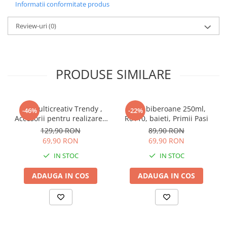
Informatii conformitate produs
Instrumente muzicale de jucarie
Review-uri
(0)
Jocuri de societate
Jucarii de plus
Masinute
PRODUSE SIMILARE
Motociclete de jucarie
Papusi
Puzzle
Set Multicreativ Trendy ,
Set 6 biberoane 250ml,
-46%
-22%
Accesorii pentru realizarea
R0110, baieti, Primii Pasi
Roboti de jucarie
Bratarilor din elastic ,
129,90 RON
89,90 RON
Set joaca doctor
Rainbow Loom Bands , 3500
69,90 RON
69,90 RON
piese , Multicolor
Set joaca gradinarit
IN STOC
IN STOC
Set joaca supermarket
ADAUGA IN COS
ADAUGA IN COS
Seturi de constructie
Utilaje constructie de jucarie
Hrana bebelusi