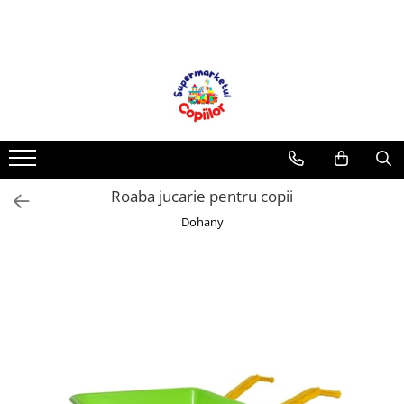
Toate Produsele
Casa, Gradina & Bricolaj
Decoratiuni
Accesorii pentru petrecere
Baloane
Roaba jucarie pentru copii
Mobila gradina & terasa
Dohany
Piscine
Gaming, Carti & Birotica
Carti pentru copii
Activitati extracurriculare
Povesti pentru copii
Carti de Povesti pentru Copii
Rechizite si papetarie pentru copii
Creioane colorate si carioci