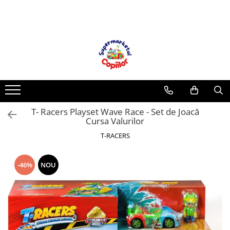
Toate Produsele
Casa, Gradina & Bricolaj
Decoratiuni
Accesorii pentru petrecere
Baloane
T- Racers Playset Wave Race - Set de Joacă
Mobila gradina & terasa
Cursa Valurilor
Piscine
T-RACERS
Gaming, Carti & Birotica
Carti pentru copii
-46%
NOU
Activitati extracurriculare
Povesti pentru copii
Carti de Povesti pentru Copii
Rechizite si papetarie pentru copii
Creioane colorate si carioci