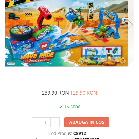
Ghiozdane si genti
Harti de perete si globuri
pamantesti
Plastilina
Librarie online
Fictiune
Manuale si auxiliare scolare
Birotica & Papetarie
Pixuri
Markere
Jucarii, Copii & Bebe
239,90 RON
129,90 RON
Igiena si ingrijire
Aparate aerosoli copii
IN STOC
Aspiratoare nazale si accesorii
Cadite bebe si accesorii baie
ADAUGA IN COS
Creme si lotiuni de corp copii
Cod Produs:
C8912
Olite si reductoare WC