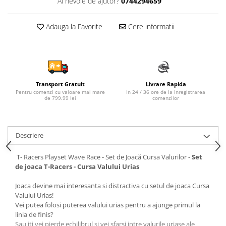
Ai nevoie de ajutor?
0744294659
Sampon si balsam copii
Sapun & Gel de dus copii
Adauga la Favorite
Cere informatii
Ulei de corp copii
Tampoane pentru San
Set Ingrijire Bebelusi
Arme de jucarie
Transport Gratuit
Livrare Rapida
Ateliere si bancuri de lucru
Pentru comenzi cu valoare mai mare
In 24 / 36 ore de la inregistrarea
de 799.99 lei
comenzilor
Bucatarii copii
Carucioare papusi si accesorii
Descriere
Casute de papusi si mobilier
Cuburi si caramizi
T- Racers Playset Wave Race - Set de Joacă Cursa Valurilor -
Set
de joaca T-Racers - Cursa Valului Urias
Elicoptere, avioane si nave de
jucarie
Joaca devine mai interesanta si distractiva cu setul de joaca Cursa
Figurine
Valului Urias!
Vei putea folosi puterea valului urias pentru a ajunge primul la
Frumusete, bijuterii si accesorii
linia de finis?
fetite
Sau iti vei pierde echilibrul si vei sfarsi intre valurile uriase ale