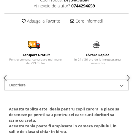
Ai nevoie de ajutor?
0744294659
Sampon si balsam copii
Sapun & Gel de dus copii
Adauga la Favorite
Cere informatii
Ulei de corp copii
Tampoane pentru San
Set Ingrijire Bebelusi
Arme de jucarie
Ateliere si bancuri de lucru
Transport Gratuit
Livrare Rapida
Pentru comenzi cu valoare mai mare
In 24 / 36 ore de la inregistrarea
Bucatarii copii
de 799.99 lei
comenzilor
Carucioare papusi si accesorii
Casute de papusi si mobilier
Descriere
Cuburi si caramizi
Elicoptere, avioane si nave de
jucarie
Aceasta tablita este ideala pentru copii carora le place sa
deseneze pe pereti sau pentru cei care sunt doritori sa
Figurine
scrie cu creta.
Frumusete, bijuterii si accesorii
Aceasta tabla poate fi amplasata in camera copilului, in
fetite
salile de clasa si chiar in birou.