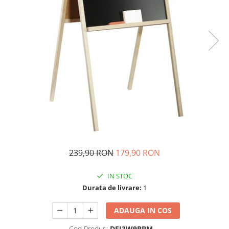
Ghiozdane si genti
Harti de perete si globuri
pamantesti
Plastilina
Librarie online
Fictiune
Manuale si auxiliare scolare
Birotica & Papetarie
Pixuri
Markere
Jucarii, Copii & Bebe
239,90 RON
179,90 RON
Igiena si ingrijire
Aparate aerosoli copii
IN STOC
Aspiratoare nazale si accesorii
Durata de livrare:
1
Cadite bebe si accesorii baie
ADAUGA IN COS
Creme si lotiuni de corp copii
Olite si reductoare WC
Cod Produs:
DFJ3W9BBM