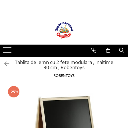
Toate Produsele
Casa, Gradina & Bricolaj
Decoratiuni
Accesorii pentru petrecere
Baloane
Tablita de lemn cu 2 fete modulara , inaltime
Mobila gradina & terasa
90 cm , Robentoys
Piscine
ROBENTOYS
Gaming, Carti & Birotica
Carti pentru copii
-25%
Activitati extracurriculare
Povesti pentru copii
Carti de Povesti pentru Copii
Rechizite si papetarie pentru copii
Creioane colorate si carioci