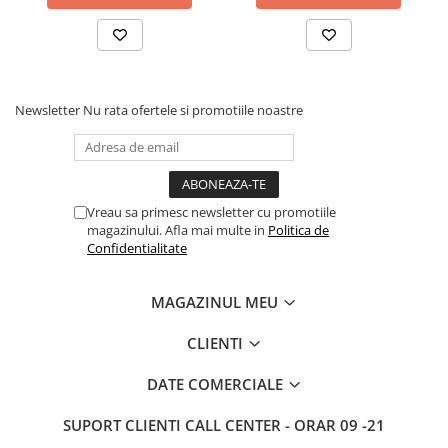
Articole hranire bebelusi
Biberoane, tetine si accesorii
Scaune de masa bebe
Suzete si accesorii
Newsletter
Nu rata ofertele si promotiile noastre
Carti pentru copii
Atlase si enciclopedii pentru copii
Carti pentru Bebelusi
Balansoare copii
Vreau sa primesc newsletter cu promotiile
Casute si corturi copii
magazinului. Afla mai multe in
Politica de
Confidentialitate
Colaci, ochelari si accesorii inot
copii
MAGAZINUL MEU
Jucarii pentru plaja si nisip
Tobogane copii
CLIENTI
Leagane copii
DATE COMERCIALE
Masinute si vehicule pentru copii
SUPORT CLIENTI
CALL CENTER - ORAR 09 -21
Piscine copii