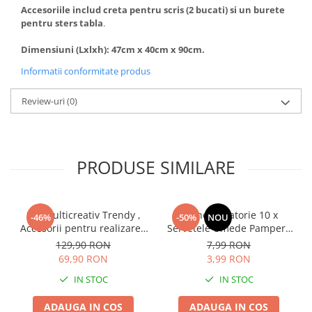
Accesoriile includ creta pentru scris (2 bucati) si un burete
Instrumente muzicale de jucarie
pentru sters tabla
.
Jocuri de societate
Dimensiuni (Lxlxh): 47cm x 40cm x 90cm.
Jucarii de plus
Informatii conformitate produs
Masinute
Motociclete de jucarie
Review-uri
(0)
Papusi
Puzzle
PRODUSE SIMILARE
Roboti de jucarie
Set joaca doctor
Set joaca gradinarit
Set Multicreativ Trendy ,
Pachet Calatorie 10 x
-46%
-50%
NOU
Accesorii pentru realizarea
Servetele Umede Pampers
Set joaca supermarket
Bratarilor din elastic ,
Aqua Harmonie , 0 %
129,90 RON
7,99 RON
Seturi de constructie
Rainbow Loom Bands , 3500
Plastic, Piele Sensibila,
69,90 RON
3,99 RON
piese , Multicolor
Curatare Delicata, Fara
Utilaje constructie de jucarie
IN STOC
IN STOC
Parfum
Hrana bebelusi
ADAUGA IN COS
ADAUGA IN COS