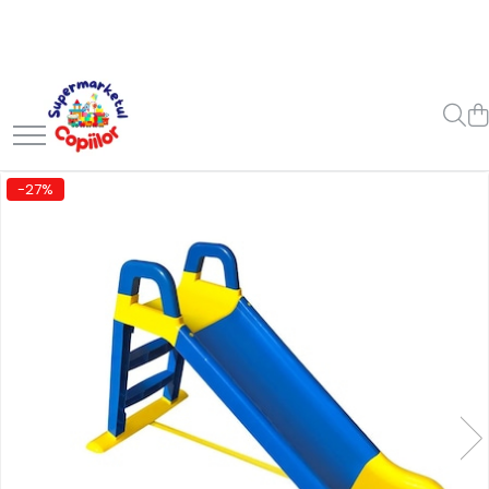
Toate Produsele
Casa, Gradina & Bricolaj
Decoratiuni
Accesorii pentru petrecere
-27%
Baloane
Mobila gradina & terasa
Piscine
Gaming, Carti & Birotica
Carti pentru copii
Activitati extracurriculare
Povesti pentru copii
Carti de Povesti pentru Copii
Rechizite si papetarie pentru
copii