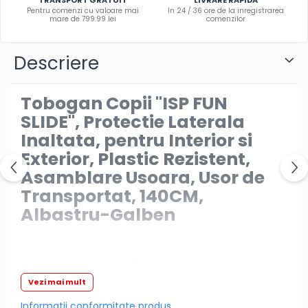
TRANSPORT GRATUIT
LIVRARE RAPIDA
fetite
Pentru comenzi cu valoare mai
In 24 / 36 ore de la inregistrarea
mare de 799.99 lei
comenzilor
Instrumente muzicale de jucarie
Jocuri de societate
Descriere
Jucarii de plus
Masinute
Tobogan Copii "ISP FUN
Motociclete de jucarie
SLIDE", Protectie Laterala
Papusi
Inaltata, pentru Interior si
Exterior, Plastic Rezistent,
Puzzle
Asamblare Usoara, Usor de
Roboti de jucarie
Transportat, 140CM,
Set joaca doctor
Albastru-Galben
Set joaca gradinarit
Set joaca supermarket
Seturi de constructie
Vezi mai mult
Utilaje constructie de jucarie
Hrana bebelusi
Informatii conformitate produs