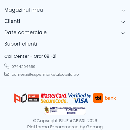
Body-uri copii
Magazinul meu
Geci Copii
Clienti
Caciuli Copii
Carucioare si articole transport
Date comerciale
Carucioare
Suport clienti
Marsupii si hamuri bebe
Premergatoare
Call Center - Orar 09 -21
Scaune auto copii
0744294659
Centre de activitati
comenzi@supermarketulcopiilor.ro
Jucarii de baie
Jucarii de sortat
Jucarii de tras/impins
Jucarii interactive bebelusi
Jucarii pentru carucioare si
patut
©Copyright BLUE ACE SRL 2026
Platforma E-commerce by Gomag
Jucarii zornaitoare